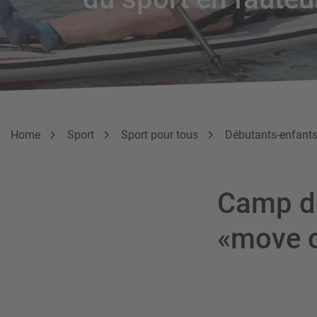
Breadcrumb
Vous êtes ici:
Home
Sport
Sport pour tous
Débutants-enfant
Camp de
«move 