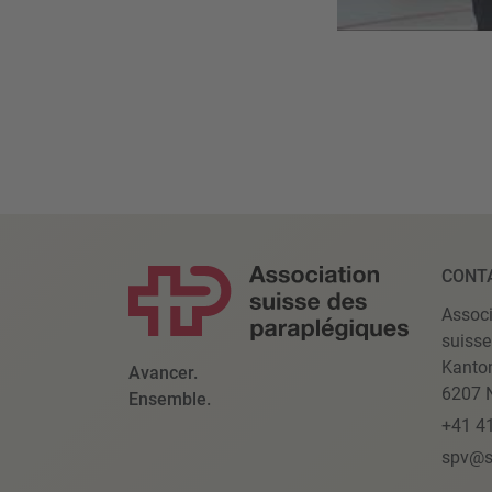
CONT
Associ
suisse
Kanto
Avancer.
6207 N
Ensemble.
+41 4
spv@s