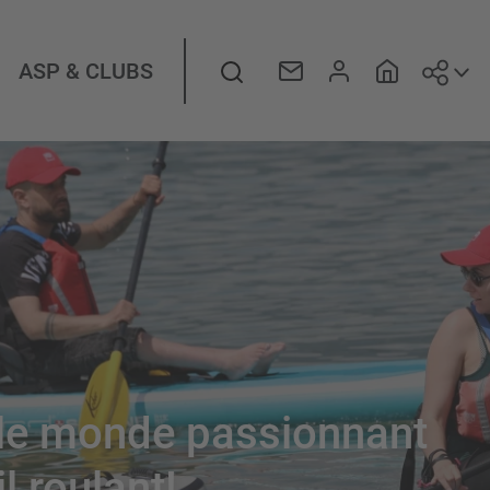
Suiv
Rechercher
ASP & CLUBS
 le monde passionnant
l roulant!