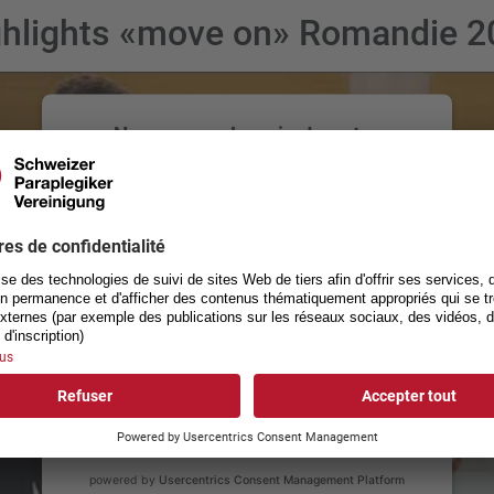
ghlights «move on» Romandie 2
Nous avons besoin de votre
consentement pour charger le
service YouTube Video!
Nous utilisons un service d'une partie tierce pour
intégrer certains contenus vidéos susceptibles
de collecter des données sur votre activité.
Veuillez consulter les détails et accepter le
service pour regarder cette vidéo.
En savoir plus
Accepter
powered by
Usercentrics Consent Management Platform