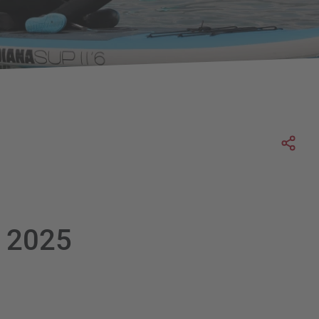
Soc
 2025