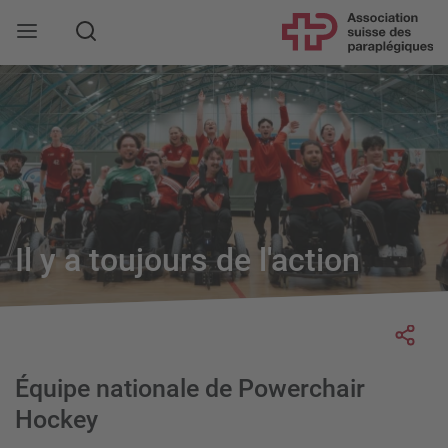
Rechercher
Il y a toujours de l'action
Socia
Équipe nationale de Powerchair
Hockey