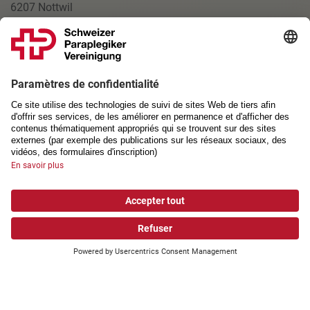
6207 Nottwil
+41 41 939 54 00
spv@spv.ch
LIENS UTILES
Jobs
Impressum
Protection des données
Conditions générales de commerce
Déclaration photo
Paramètres des cookies