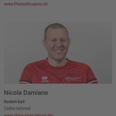
www.PilatusDragons.ch
Nicola Damiano
Basket-ball
Cadre national
www.rhine-river-rhinos.de/