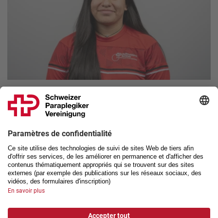
Wayra Huber
Basket-ball
Cadre national
www.PilatusDragons.ch