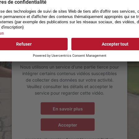
Giro Suisse Highlights 2022
Nous avons besoin de votre
consentement pour charger le
service YouTube Video!
Nous utilisons un service d'une partie tierce pour
intégrer certains contenus vidéos susceptibles
de collecter des données sur votre activité.
Veuillez consulter les détails et accepter le
service pour regarder cette vidéo.
En savoir plus
Accepter