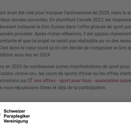
ment avait été créé pour marquer l'anniversaire de 2020, mais le su
es deux années suivantes. En planifiant l'année 2023, les respons
evaient instaurer le Giro Suisse dans l'offre globale de sport pou
anière procéder. Après mûres réflexions, il est apparu clairemen
importante et que ce projet ne serait pas réalisable au vu des ress
C'est donc le cœur lourd qu'ils ont décidé de n'organiser le Giro 
dition aura lieu en 2024.
aura en 2023 de nombreuses autres manifestations de sport pou
loisirs «move on», les cours de sports d'hiver ou les offres d'e
formations sur
nos offres - sport pour tous - association suis
s nous réjouissons d’ores et déjà de ta participation.