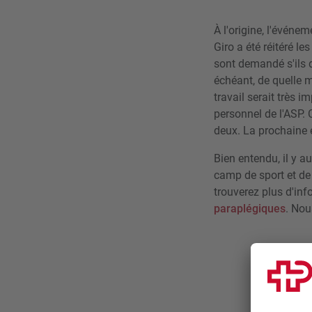
À l'origine, l'événe
Giro a été réitéré l
sont demandé s'ils d
échéant, de quelle m
travail serait très 
personnel de l'ASP. 
deux. La prochaine é
Bien entendu, il y 
camp de sport et de 
trouverez plus d'in
paraplégiques
. Nou