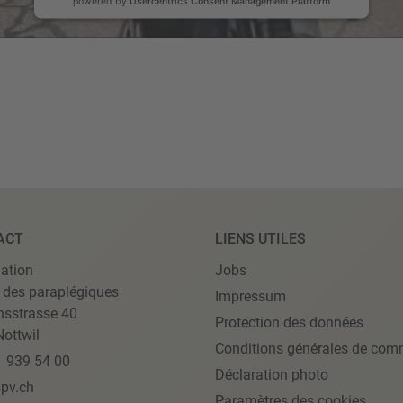
powered by
Usercentrics Consent Management Platform
ACT
LIENS UTILES
ation
Jobs
 des paraplégiques
Impressum
nsstrasse 40
Protection des données
ottwil
Conditions générales de com
1 939 54 00
Déclaration photo
pv.ch
Paramètres des cookies