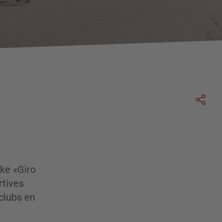
Soc
ike
«
Giro
rtives
clubs en