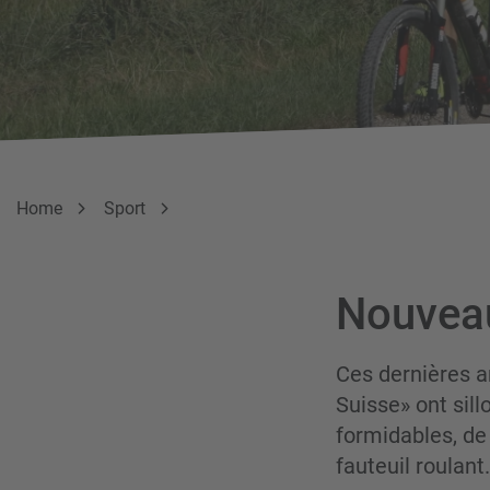
Breadcrumb
Vous êtes ici:
Home
Sport
Nouvea
Ces dernières a
Suisse
»
ont sill
formidables, de
fauteuil roulant.