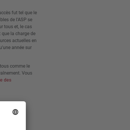
ccès fut tel que le
ables de l'ASP se
r tous et, le cas
t que la charge de
ources actuelles en
qu'une année sur
r tous comme le
ntraînement. Vous
se des