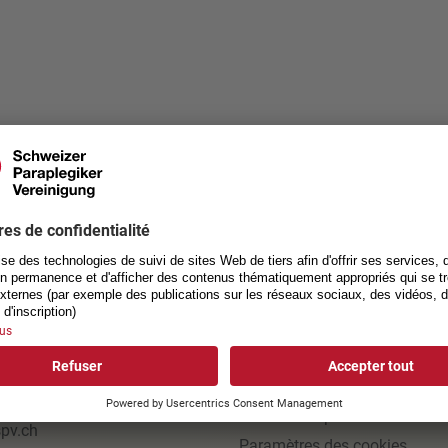
ACT
LIENS UTILES
ation
Jobs
 des paraplégiques
Impressum
nsstrasse 40
Protection des données
ottwil
Conditions générales de com
1 939 54 00
Déclaration photo
pv.ch
Paramètres des cookies