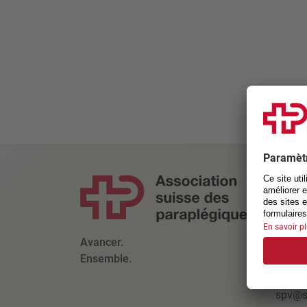
CONT
Associ
suisse
Kanto
Avancer.
6207 N
Ensemble.
+41 4
spv@s