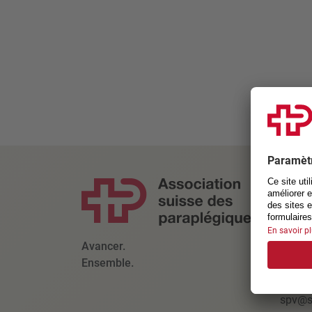
CONT
Associ
suisse
Kanto
Avancer.
6207 N
Ensemble.
+41 4
spv@s