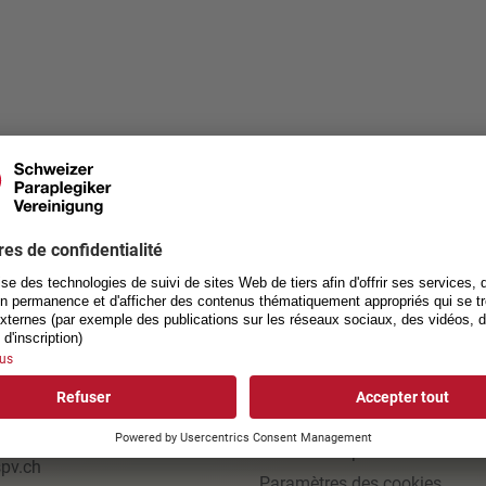
ACT
LIENS UTILES
ation
Jobs
 des paraplégiques
Impressum
nsstrasse 40
Protection des données
ottwil
Conditions générales de com
1 939 54 00
Déclaration photo
pv.ch
Paramètres des cookies