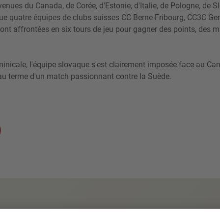
enues du Canada, de Corée, d'Estonie, d'Italie, de Pologne, de 
 que quatre équipes de clubs suisses CC Berne-Fribourg, CC3C Ge
sont affrontées en six tours de jeu pour gagner des points, des 
ominicale, l'équipe slovaque s'est clairement imposée face au Ca
au terme d'un match passionnant contre la Suède.
Pierre par pierre un point fort