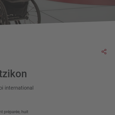
Soc
tzikon
oi international
t préparée, huit