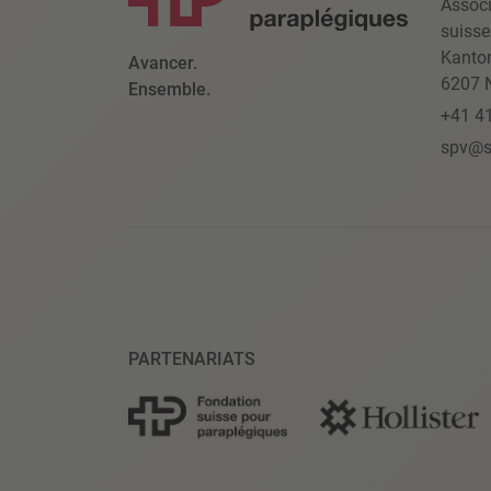
Associ
suisse
Kanto
Avancer.
6207 N
Ensemble.
+41 4
spv@s
PARTENARIATS