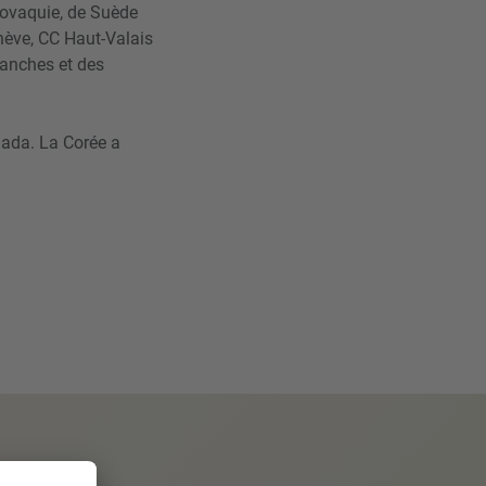
Slovaquie, de Suède
nève, CC Haut-Valais
manches et des
nada. La Corée a