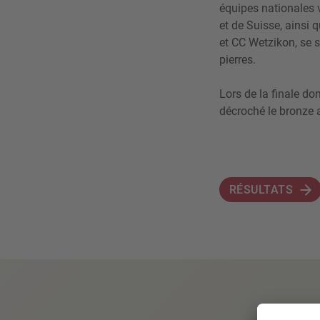
équipes nationales v
et de Suisse, ainsi
et CC Wetzikon, se 
pierres.
Lors de la finale d
décroché le bronze 
RÉSULTATS