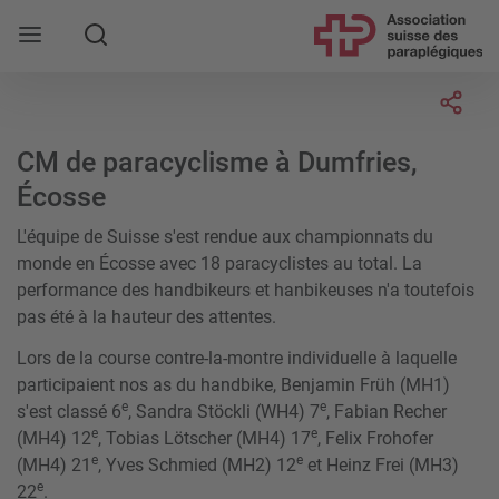
Rechercher
Socia
CM de paracyclisme à Dumfries,
Écosse
L'équipe de Suisse s'est rendue aux championnats du
monde en Écosse avec 18 paracyclistes au total. La
performance des handbikeurs et hanbikeuses n'a toutefois
pas été à la hauteur des attentes.
Lors de la course contre-la-montre individuelle à laquelle
participaient nos as du handbike, Benjamin Früh (MH1)
e
e
s'est classé 6
, Sandra Stöckli (WH4) 7
, Fabian Recher
e
e
(MH4) 12
, Tobias Lötscher (MH4) 17
, Felix Frohofer
e
e
(MH4) 21
, Yves Schmied (MH2) 12
et Heinz Frei (MH3)
e
22
.