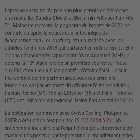
L'épreuve sur route n'a pas non plus permis de décrocher
une médaille. Sandra Stöckli et Benjamin Früh sont arrivés
e
7
. Malheureusement, la gagnante du bronze de 2022 n'a
compris qu'après la course que la technique de
l'«aspiration-abri», ou drafting, était autorisée avec les
athlètes féminines WH3 qui partaient en même temps. Elle
a donc décroché très rapidement. Yves Schmied (MH2) a
e
obtenu la 10
place lors de sa première course sur route
aux CM et en tire un bilan positif: «C'était génial. Je suis
très content de ma performance pour ces premiers
Mondiaux, car j'ai vraiment dû affronter l'élite mondiale.»
e
e
Fabian Recher (8
), Tobias Lötscher (15
) et Felix Frohofer
e
e
(17
) ont légèrement progressé. Heinz Frei a terminé 24
.0}
La délégation commune avec Swiss Cycling, PluSport et
SSFR a été un bon test pour les
CM 2024 à Zurich
entièrement inclusifs, car l'esprit d'équipe a été ressenti de
manière très positive par le personnel d'encadrement et les