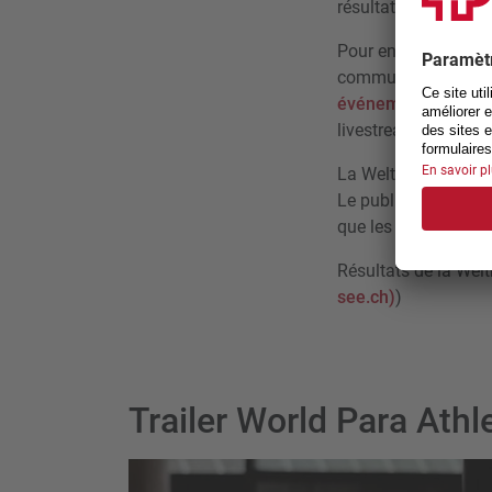
résultats aussi bons
Pour en savoir plus 
communiqués de pre
événements - Sport 
livestream (
YouT
La Weltklasse am Se
Le public y a céléb
que les athlètes hel
Résultats de la Wel
see.ch)
)
Trailer World Para Ath