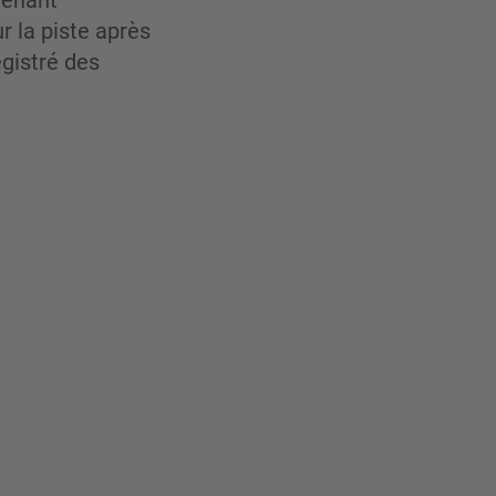
tenant
r la piste après
egistré des