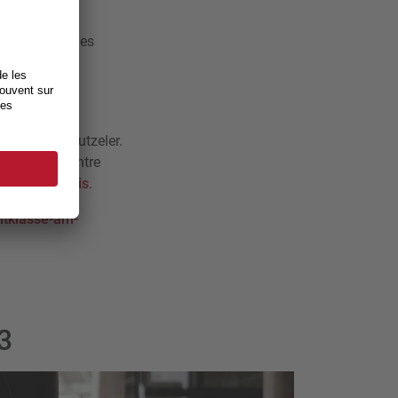
ez consulter les
 - Grands
istrements du
al Daniela Jutzeler.
Hug. Cela montre
uillet à Paris
.
ltklasse-am-
3