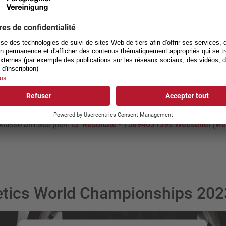
 et ce, sur toutes les distances, de 100 à 5000 mètres.»
sur les ParAthletics et les performances des athlètes, vous pouv
sse (Lien:
Informations pour les journalistes - ParAthletics
- Association suisse des paraplégiques (spv.ch
)) ou les enreg
ube
).
e comprenait à la fois les championnats de Suisse et le Mémori
ré trois records du monde signés Catherine Debrunner et Marcel 
vétiques sont fin prêt·e·s pour
les championnats du monde de j
tklasse am See (lien:
Resultate - 1589463139s Webseite! (we
letics World Championships 202