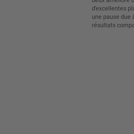
deux amélioré 
d'excellentes pl
une pause due à
résultats compa