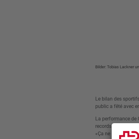
Bilder: Tobias Lackner u
Le bilan des sportif
public a fêté avec 
La performance de Ca
records du monde! Et
«Ça ne pouvait pas ê