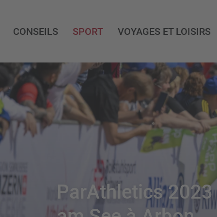
CONSEILS
SPORT
VOYAGES ET LOISIRS
ParAthletics 2023 
am See à Arbon