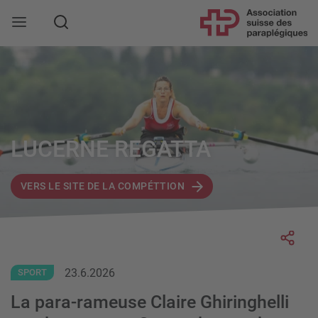
Rechercher
LUCERNE REGATTA
VERS LE SITE DE LA COMPÉTTION
Socia
23.6.2026
SPORT
La para-rameuse Claire Ghiringhelli