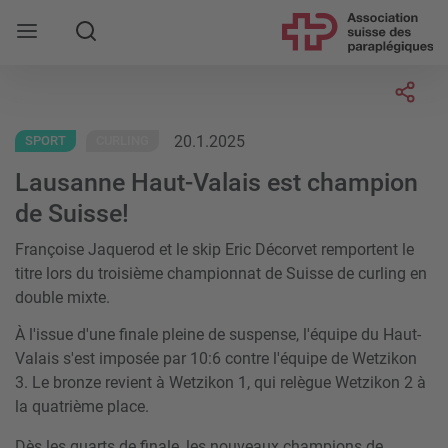
Rechercher
Socia
20.1.2025
SPORT
CURLING
Lausanne Haut-Valais est champion
de Suisse!
Françoise Jaquerod et le skip Eric Décorvet remportent le
titre lors du troisième championnat de Suisse de curling en
double mixte.
À l'issue d'une finale pleine de suspense, l'équipe du Haut-
Valais s'est imposée par 10:6 contre l'équipe de Wetzikon
3. Le bronze revient à Wetzikon 1, qui relègue Wetzikon 2 à
la quatrième place.
Dès les quarts de finale, les nouveaux champions de