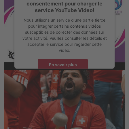
consentement pour charger le
service YouTube Video!
Nous utilisons un service d'une partie tierce
pour intégrer certains contenus vidéos
susceptibles de collecter des données sur
votre activité. Veuillez consulter les détails et
accepter le service pour regarder cette
vidéo.
Highlights des Finals
En savoir plus
Accepter
powered by
Usercentrics Consent Management Platform