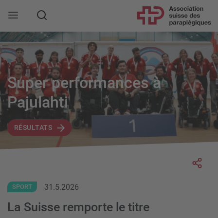
Rechercher
Super performances à
Pajulahti
RÉSULTATS
Socia
31.5.2026
SPORT
La Suisse remporte le titre