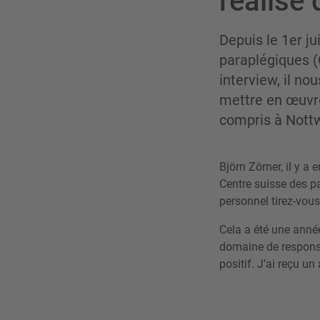
réalise
Depuis le 1er ju
paraplégiques (
interview, il no
mettre en œuvre
compris à Nottw
Björn Zörner, il y a 
Centre suisse des p
personnel tirez-vou
Cela a été une anné
domaine de responsa
positif. J’ai reçu un