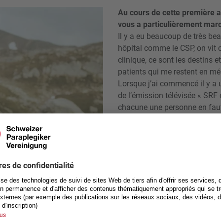
Au cours de cette première 
vous a particulièrement mar
Il y a eu beaucoup de très b
hôpital comme le CSP, on vit 
clinique, ce sont les destins e
patients qui me restent en m
Lorsque j’ai commencé il y a u
de l’émission télévisée « SRF
chacune une personne en faut
course à travers les Alpes suis
propres moyens de Göschenen 
Gothard. Participer à cette pr
unique.
Cliquez
ici
pour accéder au