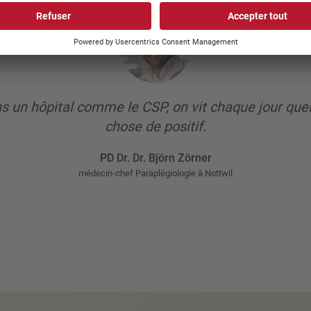
s un hôpital comme le CSP, on vit chaque jour que
chose de positif.
PD Dr. Dr. Björn Zörner
médecin-chef Paraplégiologie à Nottwil