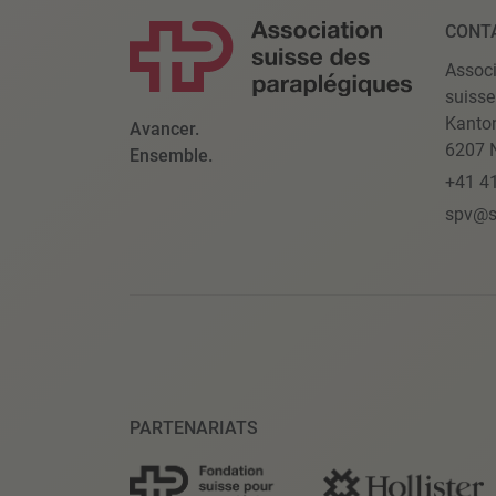
CONT
Associ
suisse
Kanto
Avancer.
6207 N
Ensemble.
+41 4
spv@s
PARTENARIATS