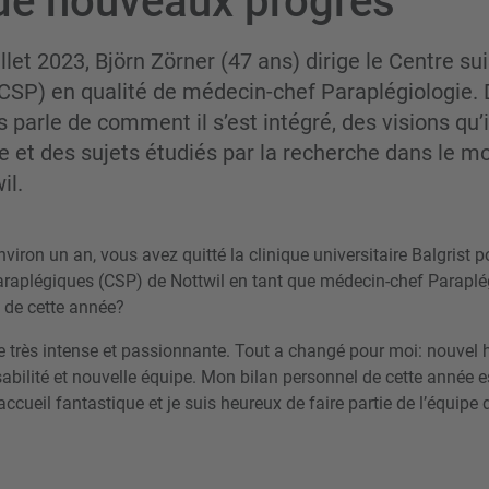
 de nouveaux progrès
illet 2023, Björn Zörner (47 ans) dirige le Centre su
CSP) en qualité de médecin-chef Paraplégiologie. 
us parle de comment il s’est intégré, des visions qu’
 et des sujets étudiés par la recherche dans le mo
il.
environ un an, vous avez quitté la clinique universitaire Balgrist p
araplégiques (CSP) de Nottwil en tant que médecin-chef Paraplég
s de cette année?
e très intense et passionnante. Tout a changé pour moi: nouvel 
bilité et nouvelle équipe. Mon bilan personnel de cette année e
 accueil fantastique et je suis heureux de faire partie de l’équipe