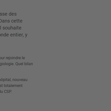
isse des
Dans cette
il souhaite
nde entier, y
our rejoindre le
iologie. Quel bilan
hôpital, nouveau
st totalement
 du CSP.