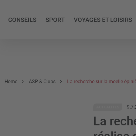
CONSEILS
SPORT
VOYAGES ET LOISIRS
Breadcrumb
Vous êtes ici:
Home
ASP & Clubs
La recherche sur la moelle épini
9.7
ACTUALITÉS
La rech