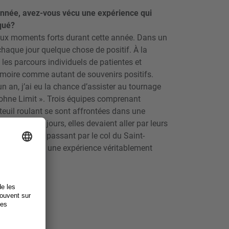
année, avez-vous vécu une expérience qui
qué?
eaux moments forts durant cette année. Dans un
chaque jour quelque chose de positif. À la
t les parcours individuels de patientes et
émoire comme autant de souvenirs positifs.
n an, j’ai eu la chance d’assister au tournage
 ohne Limit ». Trois équipes comprenant
euil roulant se sont affrontées dans une
ses. En cinq jours, elles devaient aller par leurs
à Airolo en passant par le col du Saint-
oduction était une expérience véritablement
 blog