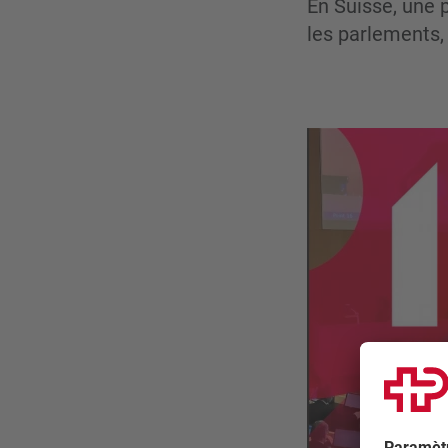
En Suisse, une 
les parlements, 