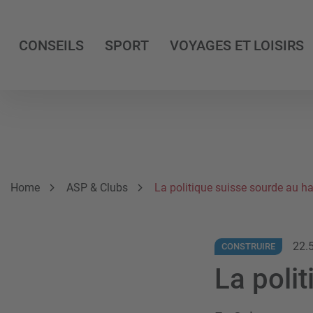
CONSEILS
SPORT
VOYAGES ET LOISIRS
Breadcrumb
Vous êtes ici:
Home
ASP & Clubs
La politique suisse sourde au h
22.
CONSTRUIRE
La poli