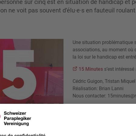
personne sur cinq est en situation de handicap et p
on ne voit pas souvent d’élu·e·s en fauteuil roulant
Une situation problématique s
associations, au moment où c
la loi sur le handicap est ent
15 Minutes
s’est intéressé
Cédric Guigon, Tristan Miquel
Réalisation: Brian Lanni
Nous contacter: 15minutes@r