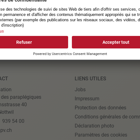
ACT
LIENS UTILES
ation
Jobs
 des paraplégiques
Impressum
nsstrasse 40
Protection des données
ottwil
Conditions générales de com
1 939 54 00
Déclaration photo
pv.ch
Paramètres des cookies