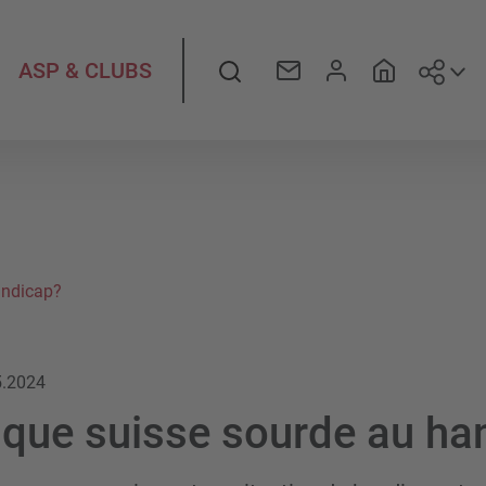
Suiv
Rechercher
ASP & CLUBS
andicap?
5.2024
tique suisse sourde au ha