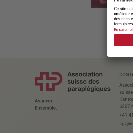
CONT
Associ
suisse
Kanto
Avancer.
6207 N
Ensemble.
+41 4
spv@s