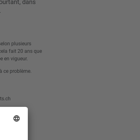
ourtant, dans
.
elon plusieurs
ela fait 20 ans que
rée en vigueur.
 à ce problème.
ts.ch