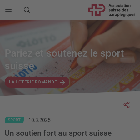
Rechercher
Pariez et soutenez le sport
suisse
LA LOTERIE ROMANDE
Socia
10.3.2025
SPORT
Un soutien fort au sport suisse