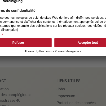
ACT
LIENS UTILES
ation
Jobs
 des paraplégiques
Impressum
nsstrasse 40
Protection des données