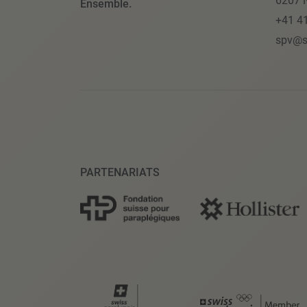
6207 N
Ensemble.
+41 4
spv@s
PARTENARIATS