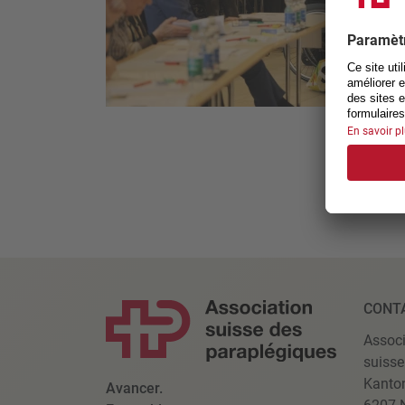
CONT
Associ
suisse
Kanto
Avancer.