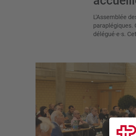
accueill
L'Assemblée des
paraplégiques. 
délégué·e·s. Cet