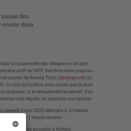
 suisse des
y envoie deux
ciper à l'assemblée des délégué·e·s en tant
e membre actif de l'ASP. Inscrivez-vous jusqu'au
riel auprès de Renata Tozzi (
spv@spv.ch
) ou
 En tant qu'invité·e, vous n'avez pas le droit
vous disposez, si le déroulement le permet, d'un
résenter une requête ou exprimer une opinion.
du samedi 3 mai 2025 débutera à 12 heures
urera jusqu'à 17 heures environ.
t déjà de vous accueillir à Nottwil.