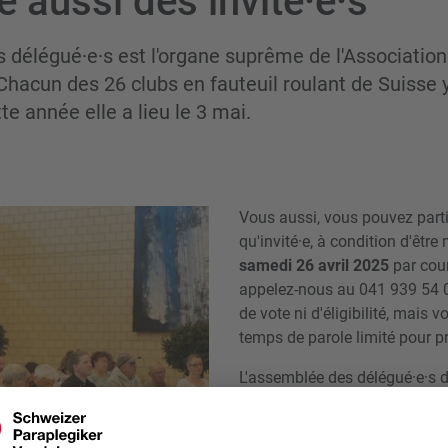
e aussi des invité·e·s
 délégué·e·s est l'organe suprême de l'Association
Chacun des 26 clubs en fauteuil roulant de Suisse 
te année elle a lieu le 3 mai.
Vous aussi, vous pouvez parti
qu'invité·e, à condition d'êtr
samedi 26 avril 2025
par cour
appelez-nous au 041 939 54 00.
de vote ni d'éligibilité, mais 
temps de parole limité pour p
L'assemblée des délégué·e·s 
avec une petite collation et d
Nous nous réjouissons d'ores e