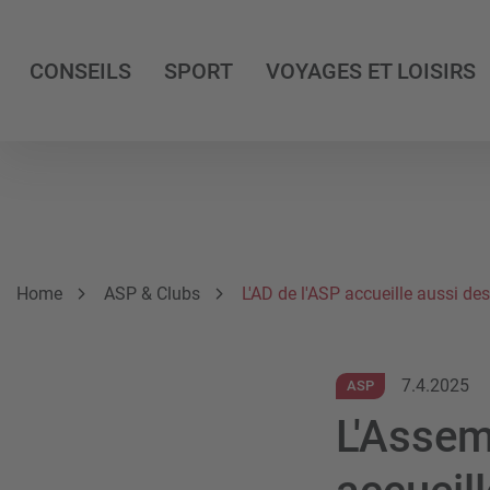
CONSEILS
SPORT
VOYAGES ET LOISIRS
Breadcrumb
Vous êtes ici:
Home
ASP & Clubs
L'AD de l'ASP accueille aussi des 
7.4.2025
ASP
L'Assem