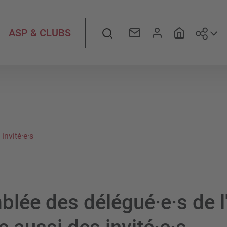
Suiv
Rechercher
ASP & CLUBS
invité·e·s
blée des délégué·e·s de 