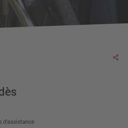
Soc
 dès
s d'assistance