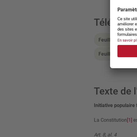
Télécharg
Feuille de signat
Feuille de signat
Texte de l’
Initiative populaire
La Constitution
[1]
es
Art. 8, al. 4