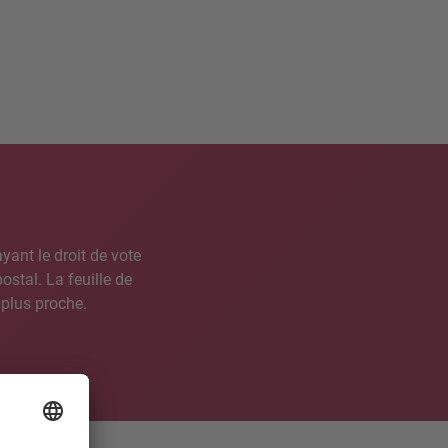
yant le droit de vote
ostal. La feuille de
a plus proche.