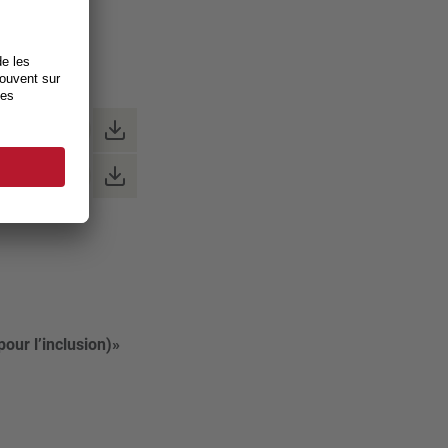
pdf, 603kB)
pdf, 716kB)
pour l’inclusion)»