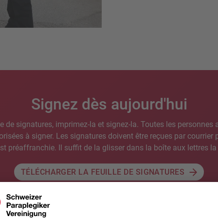
Signez dès aujourd'hui
le de signatures, imprimez-la et signez-la. Toutes les personnes a
risées à signer. Les signatures doivent être reçues par courrier p
t préaffranchie. Il suffit de la glisser dans la boîte aux lettres l
TÉLÉCHARGER LA FEUILLE DE SIGNATURES