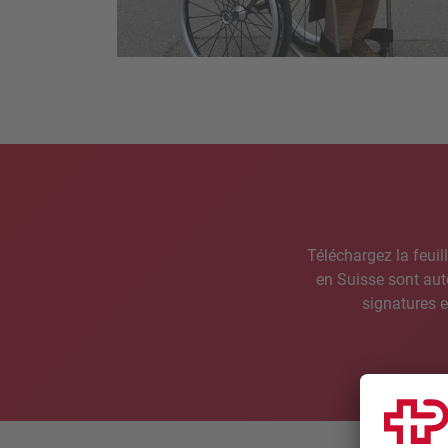
Téléchargez la feuil
en Suisse sont auto
signatures es