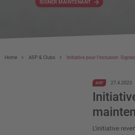
SIGNER MAINTENANT
Breadcrumb
Vous êtes ici:
Home
ASP & Clubs
Initiative pour l'inclusion: Sign
27.4.2023
ASP
Initiati
mainte
L’initiative re