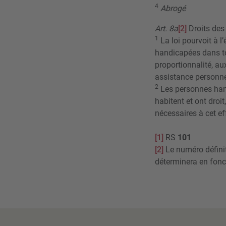
4
Abrogé
Art. 8a
[2]
Droits de
1
La loi pourvoit à l
handicapées dans to
proportionnalité, a
assistance personne
2
Les personnes handi
habitent et ont droi
nécessaires à cet ef
[1]
RS
101
[2]
Le numéro définiti
déterminera en fonct