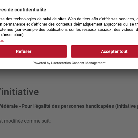
ement feuille de signatures
ures 10 signatures
(
ures 3 signatures
(
initiative
 fédérale «Pour l’égalité des personnes handicapées (initiative 
t modifiée comme suit: