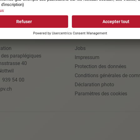
ACT
LIENS UTILES
ation
Jobs
 des paraplégiques
Impressum
nsstrasse 40
Protection des données
ottwil
Conditions générales de com
1 939 54 00
Déclaration photo
pv.ch
Paramètres des cookies