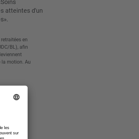
«Soins
s atteintes d'un
s».
retraitées en
UDC/BL), afin
deviennent
e la motion. Au