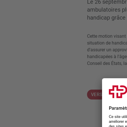
Le 26 septembre
ambulatoires pl
handicap grâce à
Cette motion visant 
situation de handic
d'assurer un approv
handicapées à l'âge 
Conseil des États, l
VERS LA MOTIO