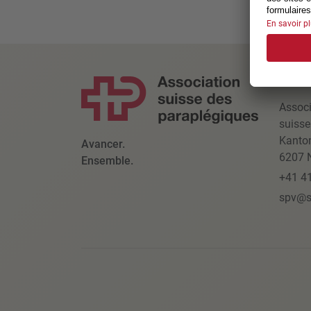
CONT
Associ
suisse
Kanto
Avancer.
6207 N
Ensemble.
+41 4
spv@s