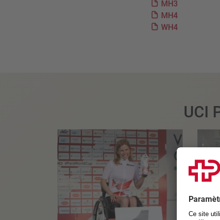
MH3
MH4
WH4
UCI 