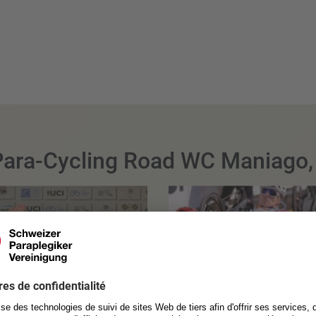
Para-Cycling Road WC Maniago, I