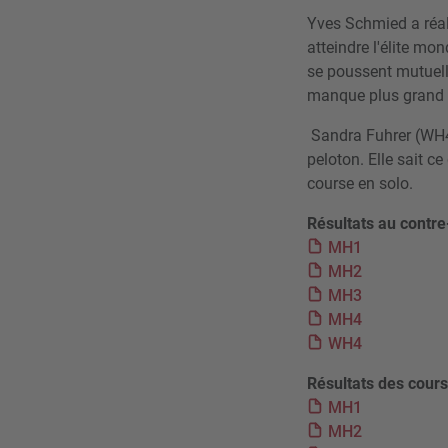
Yves Schmied a réal
atteindre l'élite mo
se poussent mutuell
manque plus grand c
Sandra Fuhrer (WH4)
peloton. Elle sait ce
course en solo.
Résultats au contr
MH1
MH2
MH3
MH4
WH4
Résultats des cours
MH1
MH2