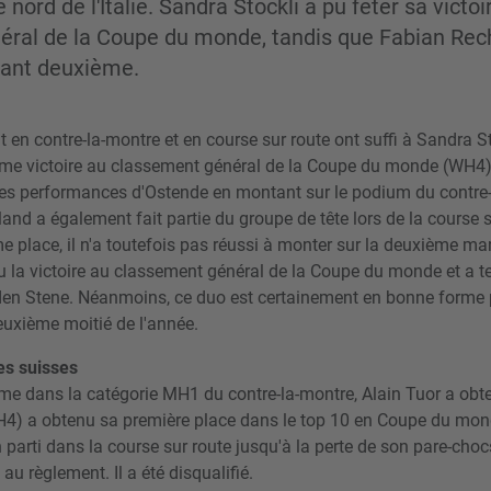
 nord de l'Italie. Sandra Stöckli a pu fêter sa victoi
ral de la Coupe du monde, tandis que Fabian Reche
ssant deuxième.
 en contre-la-montre et en course sur route ont suffi à Sandra S
me victoire au classement général de la Coupe du monde (WH4) 
es performances d'Ostende en montant sur le podium du contre
land a également fait partie du groupe de tête lors de la course 
ème place, il n'a toutefois pas réussi à monter sur la deuxième ma
 la victoire au classement général de la Coupe du monde et a 
den Stene. Néanmoins, ce duo est certainement en bonne forme 
euxième moitié de l'année.
es suisses
ème dans la catégorie MH1 du contre-la-montre, Alain Tuor a obte
4) a obtenu sa première place dans le top 10 en Coupe du mond
 parti dans la course sur route jusqu'à la perte de son pare-chocs
u règlement. Il a été disqualifié.