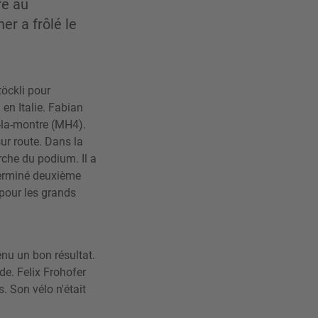
re au
r a frôlé le
töckli pour
en Italie. Fabian
-la-montre (MH4).
sur route. Dans la
rche du podium. Il a
terminé deuxième
pour les grands
nu un bon résultat.
e. Felix Frohofer
. Son vélo n'était