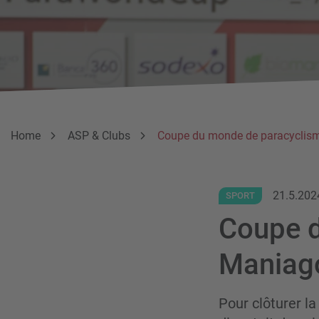
Breadcrumb
Vous êtes ici:
Home
ASP & Clubs
Coupe du monde de paracyclis
21.5.202
SPORT
Coupe d
Maniag
Pour clôturer l