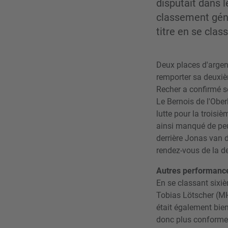
disputait dans le
classement géné
titre en se cla
Deux places d'argent
remporter sa deuxiè
Recher a confirmé s
Le Bernois de l'Ober
lutte pour la troisi
ainsi manqué de peu
derrière Jonas van 
rendez-vous de la d
Autres performanc
En se classant sixi
Tobias Lötscher (MH
était également bien
donc plus conforme a