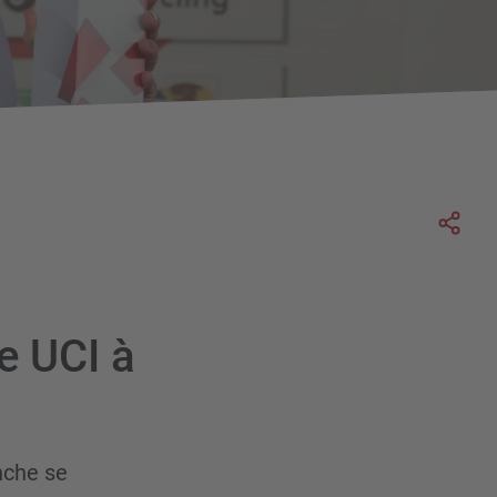
Soc
e UCI à
nche se