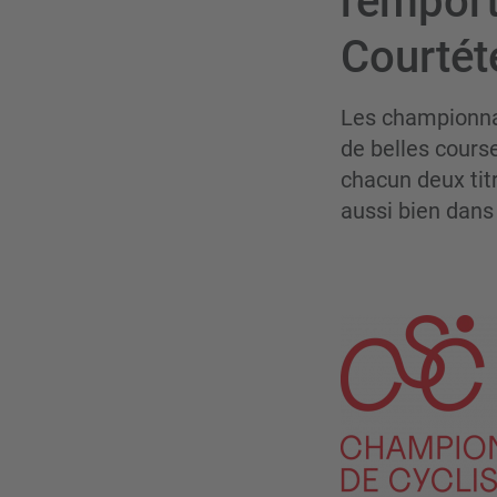
remport
Courtét
Les championnat
de belles cours
chacun deux tit
aussi bien dans