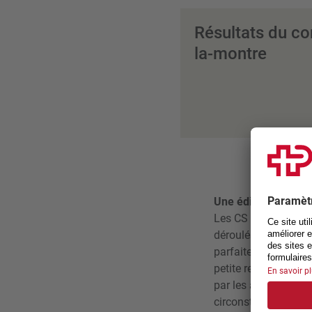
Résultats du co
la-montre
Une édition réussie
Les CS de handbike 
déroulés dans le ca
parfaitement trouvé
petite reine. Les h
par les athlètes, qu
circonstances. En ra