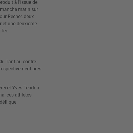
oduit à l'issue de
dimanche matin sur
our Recher, deux
er et une deuxième
fer.
i. Tant au contre-
 respectivement près
 Frei et Yves Tendon
ha, ces athlètes
défi que