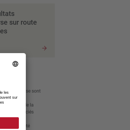
ltats
se sur route
es
ute (CSC) et se sont
dbike ont
 amoureuses de la
ent été appréciés
pte tenu des
 H1 et H2 a été