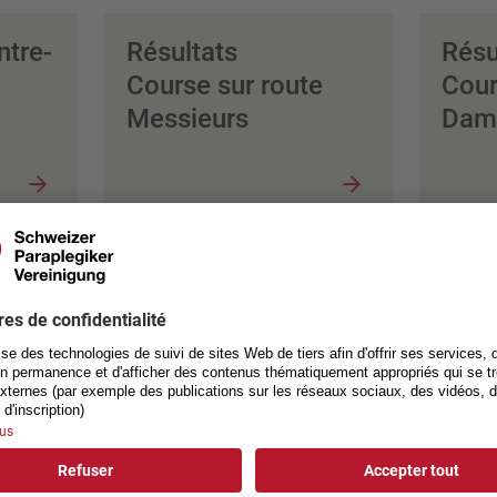
ntre-
Résultats
Résu
Course sur route
Cour
Messieurs
Dam
 dans le Jura
ont été intégrés aux championnats de Suisse de cyclisme sur ro
dre du centenaire du Vélo-Club Courtételle. Les épreuves de han
 leur place au sein de cette rencontre sportive des amoureux et
oraires de départ matinaux du samedi et du dimanche ont égalem
i ont ainsi pu bénéficier des meilleures conditions possibles com
ison des températures record, la course sur route des catégories