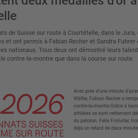
ent deux médailles d'or à
elle
s de Suisse sur route à Courtételle, dans le Jura, 
es et ont permis à Fabian Recher et Sandra Fuhrer
res nationaux. Tous deux ont démontré leurs talen
 le contre-la-montre que dans la course sur route.
Avec près d’une minute d’ava
Wäfler, Fabian Recher a rempo
contre-la-montre.Grâce à leur
athlètes se sont nettement d
du peloton. Felix Frohofer, tr
déjà un retard de deux minute