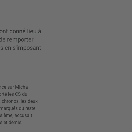
ont donné lieu à
 de remporter
ts en s'imposant
nce sur Micha
rté les CS du
s chronos, les deux
émarqués du reste
oisième, accusait
s et demie.