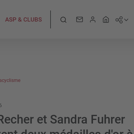
Suiv
Rechercher
ASP & CLUBS
acyclisme
6
Recher et Sandra Fuhrer