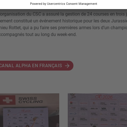
d’organisation du CSC a assuré la gestion de 24 courses en trois 
ement constitué un événement historique pour les deux Jurassi
hieu Rottet, qui a pu faire ses premières armes lors d’un champi
accompagnés tout au long du week-end.
CANAL ALPHA EN FRANÇAIS