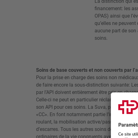
La distinction qui e
financement: les as
OPAS) ainsi que l’év
qu’elles ne peuvent 
aucune part de son a
soins.
Soins de base couverts et non couverts par l’
Pour la prise en charge des soins non médicaux 
de faire encore la sous-distinction suivante: L
par l’API doivent entièrement être pris en charg
Celle-ci ne peut en particulier réclamer à la p
son API pour ces soins. La Suva, par exemple, l
«CC». En font notamment partie l’installation dan
roulant, la mobilisation active/passive, et les
d’escarres. Tous les autres soins de base sont 
ordinaires de la vie congruents avec l’API. En 