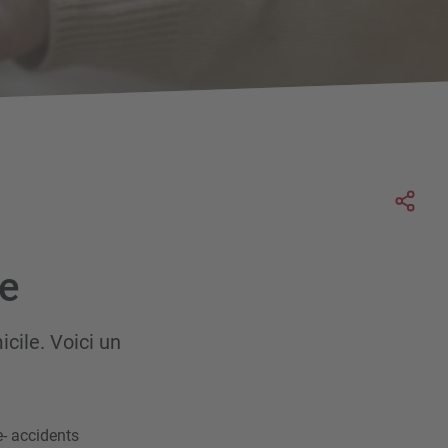
Soc
e
cile. Voici un
e- accidents