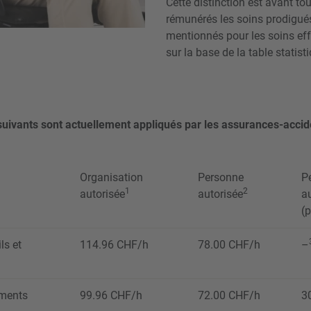
Cette distinction est avant to
rémunérés les soins prodigués 
mentionnés pour les soins eff
sur la base de la table statist
 suivants sont actuellement appliqués par les assurances-accid
Organisation
Personne
P
1
2
autorisée
autorisée
a
(p
ls et
114.96 CHF/h
78.00 CHF/h
–
ements
99.96 CHF/h
72.00 CHF/h
3