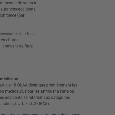
 ont besoin de soins à
assurances-accidents
on tierce (par
écessaire. Une fois
e en charge
l convient de faire
n médicaux
’article 18 OLAA distingue premièrement les
on médicaux. Pour les attribuer à l’une ou
ces-accidents se réfèrent aux catégories
adie (cf. art. 7 al. 2 OPAS):
ondent aux «examens et traitements» au sens