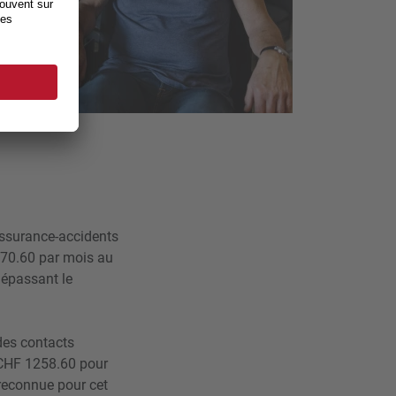
assurance-accidents
2070.60 par mois au
dépassant le
 des contacts
 CHF 1258.60 pour
reconnue pour cet