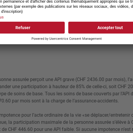
iller.
 l’assurance-accidents, celle-
rsonne assurée pour leur
ATF 148 V 28), le Tribunal
re imputée sur les soins de
rsonne assurée perçoit une API grave (CHF 2436.00 par mois), l’
mander une participation à hauteur de 85% de celle-ci, soit CHF 
e de soins de base. Tous les soins de base couverts par l’API 
.60 par mois sont à la charge de l’assurance-accidents.
mpotence pour l’acte ordinaire de la vie «se déplacer/entretenir
nue, la participation maximale de la personne assurée s’élève à
 de CHF 446.60 pour une API faible. Si aucune impotence n’est 