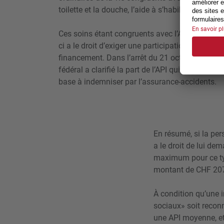
toilette et la douche, l’aide à s’habiller/se déshab
Ces soins étant congruents avec l’API versée par
ci a le droit d’exiger une participation de la pe
financement. Dans l’arrêt du 21 octobre 2021 (
fédéral a clarifié la part de l’API qui pouvait êt
base à indemniser par l’assurance-accidents.
En résumé, si la pe
a le droit de lui de
maximum pour ce typ
montant de CHF 2070
À condition qu’une i
sociaux» soit recon
une API moyenne, et