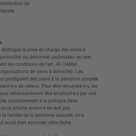
ontribution de
tégorie.
s
distingue la prise en charge des soins à
rganisation ou personne «autorisée» ou non,
sent les conditions de l’art. 49 OAMal
(organisations de soins à domicile). Les
ui prodiguent des soins à la personne assurée
ant·e·s de celle-ci. Pour être rémunéré·e·s, les
 pas nécessairement être employé·e·s par une
ile, contrairement à la pratique dans
 ou la proche aidant·e ne doit pas
 la famille de la personne assurée; un·e
out aussi bien assumer cette tâche.