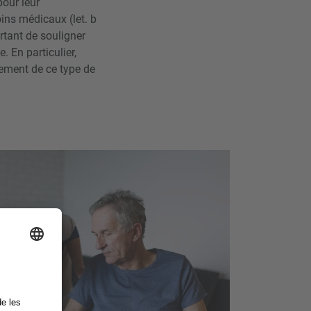
pour leur
ins médicaux (let. b
ortant de souligner
 En particulier,
cement de ce type de