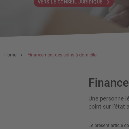
VERS LE CONSEIL JURIDIQUE
Breadcrumb
Vous êtes ici:
Home
Financement des soins à domicile
Finance
Une personne lé
point sur l’état
Le présent article c