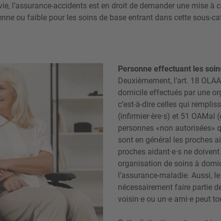
 vie, l’assurance-accidents est en droit de demander une mise à c
yenne ou faible pour les soins de base entrant dans cette sous-ca
Personne effectuant les soin
Deuxièmement, l’art. 18 OLAA 
domicile effectués par une o
c’est-à-dire celles qui remplis
(infirmier·ère·s) et 51 OAMal 
personnes «non autorisées» q
sont en général les proches aid
proches aidant·e·s ne doivent
organisation de soins à domic
l’assurance-maladie. Aussi, le
nécessairement faire partie de
voisin·e ou un·e ami·e peut t