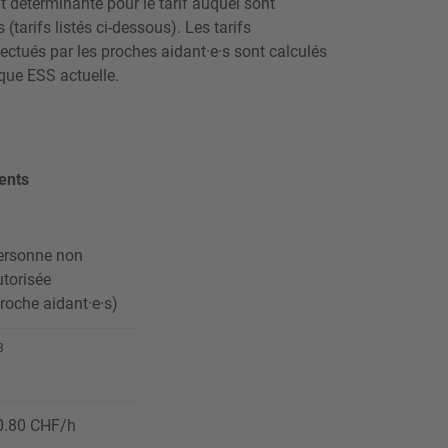
ut déterminante pour le tarif auquel sont
(tarifs listés ci-dessous). Les tarifs
ectués par les proches aidant·e·s sont calculés
ique ESS actuelle.
ents
ersonne non
utorisée
roche aidant·e·s)
3
0.80 CHF/h