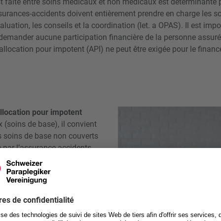
st faite entre soins médicaux et non médicaux est déterminante 
surances-accidents doivent entièrement prendre en charge les so
aluation, les conseils et la coordination (let. a OPAS). Il est imp
demander aucune participation financière de la personne assurée.
llocation pour impotent (API) ne peut être exigée pour le finan
allocation pour impotent
(soins de base), il convient
es soins de base non couverts
e par l’assurance-accidents.
ersonne assurée aucune part de
es désigne par les soins
s le lit et/ou sur le fauteuil
 massages préventifs
couverts avec les actes
font notamment partie la