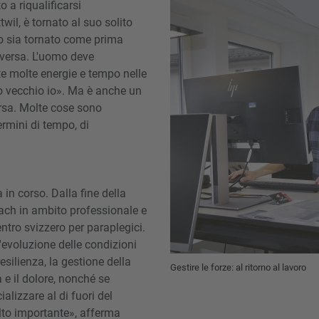
o a riqualificarsi
wil, è tornato al suo solito
tto sia tornato come prima
diversa. L'uomo deve
te molte energie e tempo nelle
mio vecchio io». Ma è anche un
ersa. Molte cose sono
ermini di tempo, di
in corso. Dalla fine della
coach in ambito professionale e
ntro svizzero per paraplegici.
'evoluzione delle condizioni
esilienza, la gestione della
Gestire le forze: al ritorno al lavoro
a e il dolore, nonché se
lizzare al di fuori del
to importante», afferma