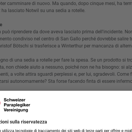
oter camminare di nuovo. Ma quando, dopo cinque mesi, ha termi
, ha lasciato Notwil su una sedia a rotelle.
le
 può riprendere da dove aveva lasciato prima dell'incidente. No
nto condiviso nel centro di San Gallo perché dovrebbe salire tr
ristof Bötschi si trasferisce a Winterthur per mancanza di altern
gno di una sedia a rotelle per fare la spesa. Se un prodotto si tr
ata, non chiede aiuto a nessuno, poiché non ne ha bisogno: si a
enti, a volte attira sguardi perplessi e, per lui, sgradevoli. Come
alzarsi autonomamente? Sta forse facendo finta di essere inferm
 volte ho la sensazione che le persone pensano che 
un truffatore, un falso invalido.