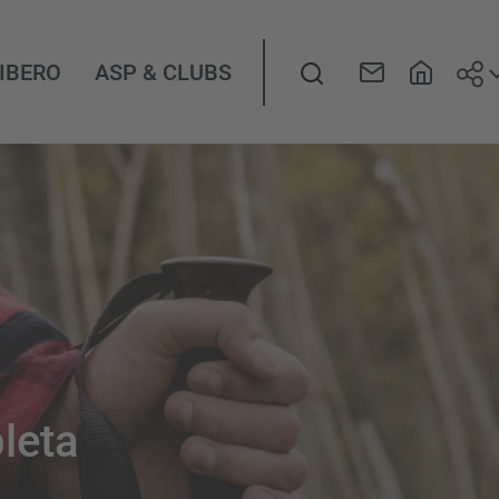
Seg
LIBERO
ASP & CLUBS
leta