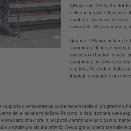
All'inizio del 2025, Christof 
nella mensa del Politecnico di
cambiata. Anche se afferma:
cavarmela. Poteva andare peg
Quando il 38enne parla di fort
camminare di nuovo nonostante
sostegno di bastoni e ortesi 
camminare per diverse centina
di prima. Per andare dalla staz
impiega un quarto d'ora invec
he supporta diverse start-up come responsabile di programma, h
enze della lesione midollare. Durante la riabilitazione, deve so
 viene detto che d'ora in poi potrà camminare solo parzialmente, 
ia a rotelle per alcune attività. Aveva grandi speranze nelle tera