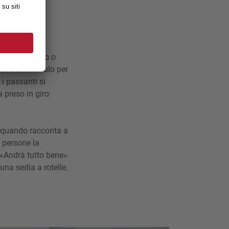
nsiero «bianco o
inare anche solo per
i passanti si
preso in giro:
, quando racconta a
e persone la
 «Andrà tutto bene»
una sedia a rotelle,