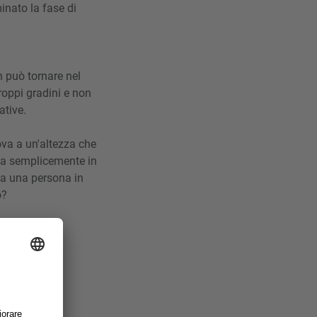
nato la fase di
n può tornare nel
oppi gradini e non
ative.
ova a un'altezza che
lza semplicemente in
 fa una persona in
o?
io sia