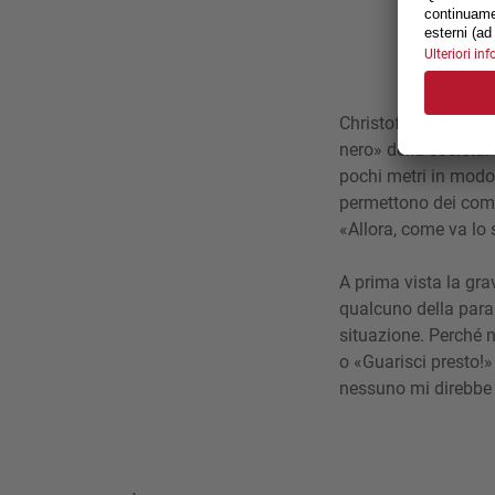
Christof Bötschi si 
nero» della società:
pochi metri in modo
permettono dei comm
«Allora, come va lo 
A prima vista la gra
qualcuno della parap
situazione. Perché 
o «Guarisci presto!»
nessuno mi direbbe 