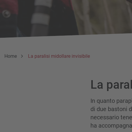
Breadcrumb
Sei qui:
Home
La paralisi midollare invisibile
La paral
In quanto parap
di due bastoni d
necessario tene
ha accompagna