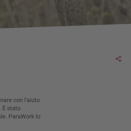
Soc
nare con l'aiuto
 È stato
ale. ParaWork lo