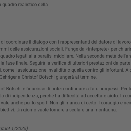
 quadro realistico della
di coordinare il dialogo con i rappresentanti del datore di lavor
mmi delle assicurazioni sociali. Funge da «interprete» per chiarir
ri quadro legati alla paralisi midollare. Nella seconda metà dell'a
a fase finale. Seguirà la verifica di ulteriori prestazioni da parte
, come l'assicurazione invalidità o quella contro gli infortuni. A 
Gehriger a Christof Bötschi giungerà al termine.
of Bötschi è fiducioso di poter continuare a fare progressi. Per l
do di indipendenza, perché ha difficoltà ad accettare aiuto. In 
o vale anche per lo sport. Non gli manca di certo il coraggio e n
 obiettivi. Un giorno vuole tornare a scalare una montagna.
ontact 1/2025)