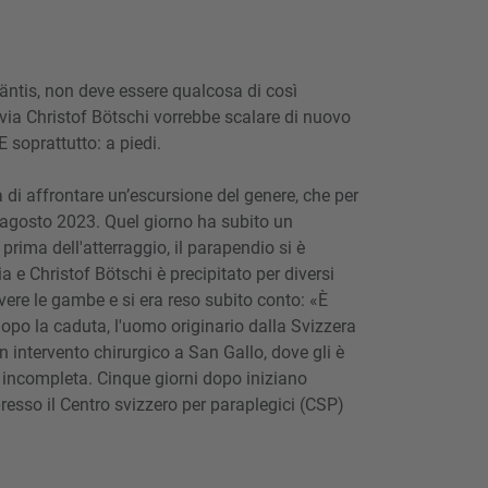
Säntis, non deve essere qualcosa di così
avia Christof Bötschi vorrebbe scalare di nuovo
soprattutto: a piedi.
di affrontare un’escursione del genere, che per
1 agosto 2023. Quel giorno ha subito un
prima dell'atterraggio, il parapendio si è
ia e Christof Bötschi è precipitato per diversi
vere le gambe e si era reso subito conto: «È
opo la caduta, l'uomo originario dalla Svizzera
n intervento chirurgico a San Gallo, dove gli è
 incompleta. Cinque giorni dopo iniziano
presso il Centro svizzero per paraplegici (CSP)