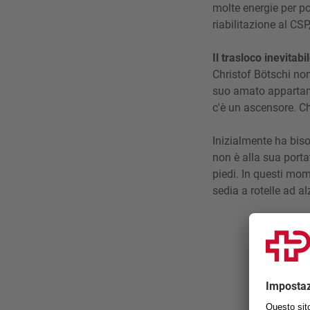
molte energie per p
riabilitazione al CSP
Il trasloco inevitabi
Christof Bötschi non
suo amato appartame
c'è un ascensore. Ch
Inizialmente ha biso
non è alla sua port
piedi. In questi mom
sedia a rotelle ad 
Sì, a