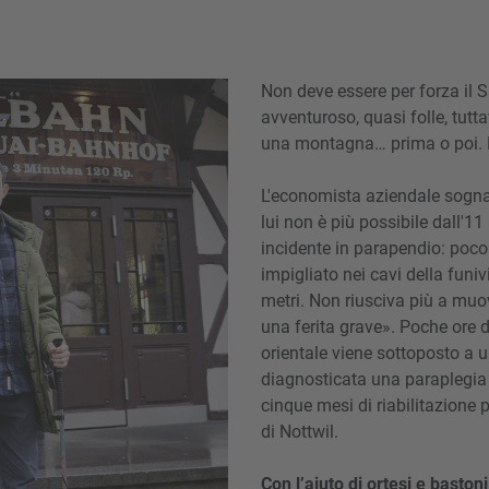
Non deve essere per forza il 
avventuroso, quasi folle, tutt
una montagna… prima o poi. E 
L'economista aziendale sogna 
lui non è più possibile dall'1
incidente in parapendio: poco 
impigliato nei cavi della funiv
metri. Non riusciva più a muo
una ferita grave». Poche ore d
orientale viene sottoposto a u
diagnosticata una paraplegia
cinque mesi di riabilitazione 
di Nottwil.
Con l’aiuto di ortesi e bastoni