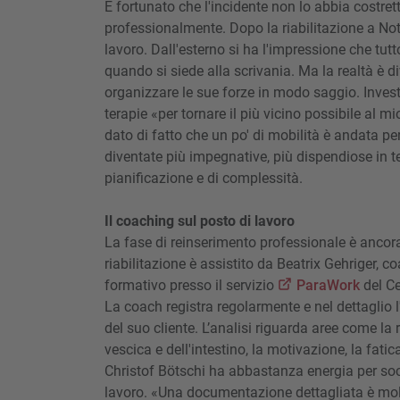
È fortunato che l'incidente non lo abbia costrett
professionalmente. Dopo la riabilitazione a Nott
lavoro. Dall'esterno si ha l'impressione che tu
quando si siede alla scrivania. Ma la realtà è 
organizzare le sue forze in modo saggio. Inves
terapie «per tornare il più vicino possibile al 
dato di fatto che un po' di mobilità è andata p
diventate più impegnative, più dispendiose in t
pianificazione e di complessità.
Il coaching sul posto di lavoro
La fase di reinserimento professionale è ancora 
riabilitazione è assistito da Beatrix Gehriger, 
formativo presso il servizio
ParaWork
del Ce
La coach registra regolarmente e nel dettaglio l
del suo cliente. L’analisi riguarda aree come la r
vescica e dell'intestino, la motivazione, la fatic
Christof Bötschi ha abbastanza energia per socia
lavoro. «Una documentazione dettagliata è mol