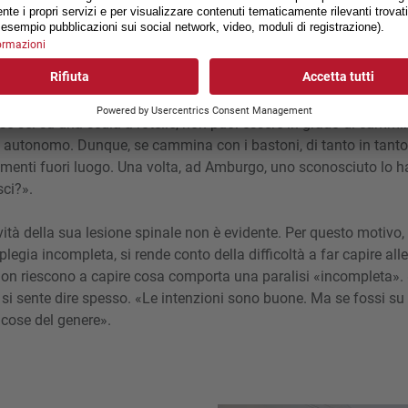
Christof Bötschi
imbatte continuamente in situazioni in cui si è confrontato al pe
 se sei su una sedia a rotelle, non puoi essere in grado di camm
 autonomo. Dunque, se cammina con i bastoni, di tanto in tanto 
enti fuori luogo. Una volta, ad Amburgo, uno sconosciuto lo ha 
sci?».
vità della sua lesione spinale non è evidente. Per questo motivo
legia incompleta, si rende conto della difficoltà a far capire all
non riescono a capire cosa comporta una paralisi «incompleta».
 si sente dire spesso. «Le intenzioni sono buone. Ma se fossi su 
cose del genere».