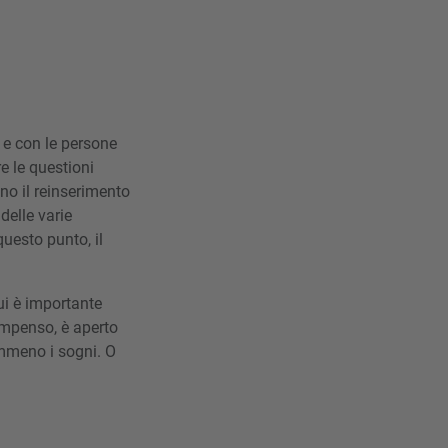
o e con le persone
e le questioni
nno il reinserimento
 delle varie
questo punto, il
ui è importante
compenso, è aperto
emmeno i sogni. O