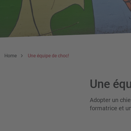
Breadcrumb
Vous êtes ici:
Home
Une équipe de choc!
Une équ
Adopter un chien
formatrice et un