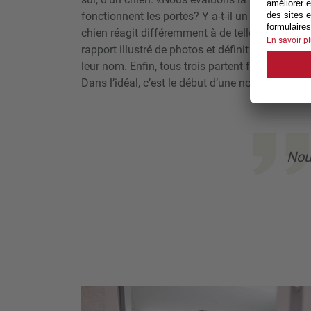
fonctionnent les portes? Y a-t-il un monte-escal
chien réagit différemment à de telles con­dition
rapport illustré de photos et définit les objets q
leur nom. En­fin, tous trois partent faire une 
Dans l’idéal, c’est le début d’une nouvelle amiti
Nou