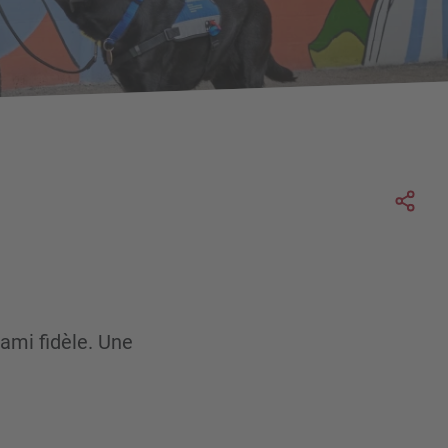
Soc
 ami fidèle. Une