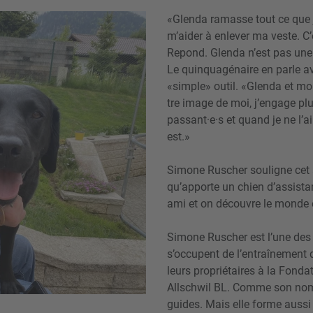
«Glenda ramasse tout ce que je
m’aider à enlever ma veste. C’
Repond. Glenda n’est pas une
Le quinquagénaire en parle ave
«simple» outil. «Glenda et mo
tre image de moi, j’engage pl
passant·e·s et quand je ne l’
est.»
Simone Ruscher souligne cet 
qu’apporte un chien d’as­sist
ami et on découvre le monde
Simone Ruscher est l’une des 
s’occupent de l’entraînement
leurs propriétaires à la Fonda
Allschwil BL. Comme son nom l
guides. Mais elle forme aussi