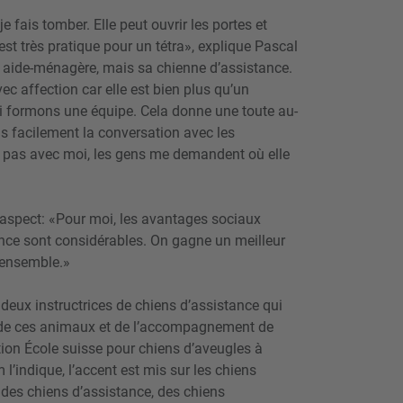
 fais tomber. Elle peut ouvrir les portes et
est très pratique pour un tétra», explique Pascal
 aide-ménagère, mais sa chienne d’as­sistance.
c affection car elle est bien plus qu’un
i formons une équipe. Cela donne une toute au­
us facilement la conversation avec les
ai pas avec moi, les gens me demandent où elle
aspect: «Pour moi, les avantages sociaux
ance sont considérables. On gagne un meil­leur
 ensemble.»
deux instruc­trices de chiens d’assistance qui
 de ces animaux et de l’accompagnement de
tion École suisse pour chiens d’a­veugles à
’indique, l’accent est mis sur les chiens
 des chiens d’assistance, des chiens