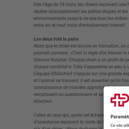
Dès l’âge de 18 mois, les chiens reçoivent une f
répéter inlassablement les petites étapes et les
environnements jusqu’à ce que tous les ordres 
entre six et neuf mois d’entraînement intensif.
Les deux font la paire
Alors que le chien est encore en formation, on 
pourrait convenir. «C’est la règle d’or, trouver 
Simone Ruscher. Chaque chien a un profil de 
chaque candidat·e. Cela s’apparente un peu à un
L’équipe d’Allschwil s’appuie sur une grande e
et l’animal se trouvent, il est essentiel qu’ils 
connaissance de ma­­nière approfondie. Les pe
remplissent un questionnaire et se ren­dent au 
Allschwil.
Celles et ceux qui, après cet échange, sont touj
d’assistance reçoivent la visite de Simone Rusc
sûr, d’un chien. «Nous évaluons la situation su