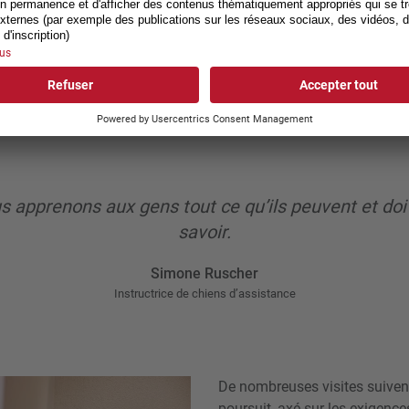
ier? Fait-il du bruit? Chaque
s.» La formatrice rédige un
ue le chien doit connaître par
première promenade ensemble.
é.
s apprenons aux gens tout ce qu’ils peuvent et doi
savoir.
Simone Ruscher
Instruc­trice de chiens d’assistance
De nombreuses visites suivent
poursuit, axé sur les exigence