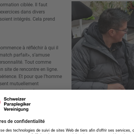
ormation ciblée. Il faut
 exercices dans divers
soient intégrés. Cela prend
commence à réfléchir à qui il
le match parfait», s’amuse
personnalité. Tout comme
 site de rencontre en ligne.
xpérience. Et pour que l’homme
fassent mutuellement
rsonnes intéressées
siège de la fondation à
Enlever la veste © Schweizerische S
ours intéressé·e·s par un chien
her ou de sa collègue et, bien
r place. Com­ment