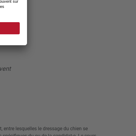
vent
, entre lesquelles le dressage du chien se
s spécifiques du ou de la candidat·e. Le cours