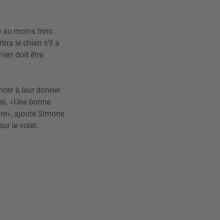
e au moins trois
ira le chien s’il a
hien doit être
oncer à leur donner
rges. «Une bonne
aire», ajoute Simone
sur le volet.