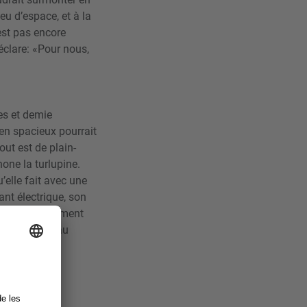
eu d’espace, et à la
’est pas encore
éclare: «Pour nous,
es et demie
en spacieux pourrait
out est de plain-
one la turlupine.
’elle fait avec une
ant électrique, son
 et l’attachement
pour un nouveau