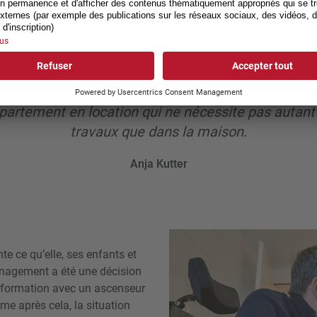
Durant cette phase, nous avons été con­frontés à
nombrables défis. Et de nombreuses questions rest
ans réponse: À quoi ressemblera notre nouvelle vi
ent allons-nous y arriver? De quoi avons-nous be
-être que nous le découvrirons plus facilement da
partement en location qui ne nécessite pas autant
travaux que dans la maison.
Anja Kutter
nte ce qu’elle, ses enfants et
énagement a été une décision
nsformation avec un ascenseur
me après cela, la situation