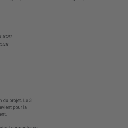
s son
ous
n du projet. Le 3
evient pour la
ent.
faudrait surmonter en