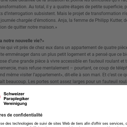
nsformation. Au total, il y a quatre étages de petite superficie, p
ts d’interrogation subsistent. Mais le projet de transformation n
journée chargée d’émotions. Anja, la femme de Philipp Kutter, d
stion de quitter notre maison.»
a notre nouvelle vie?»
mie qui vit près de chez eux dans un appartement de quatre pièc
haite emménager dans un plus petit logement et a pensé que ce bi
pose d’une grande pièce à vivre accessible en fauteuil roulant et t
 remercie, mais refuse mentalement – pourtant, ce coup de téléph
même visiter l’appartement», dit-elle à son mari. Et c’est ce qu
plaît beaucoup. Les portes sont assez larges pour un fauteuil roul
accéder seul aux chambres des enfants. Malgré toute l’affection
foyer, le bon sens lui souffle que ce serait la meilleure solution 