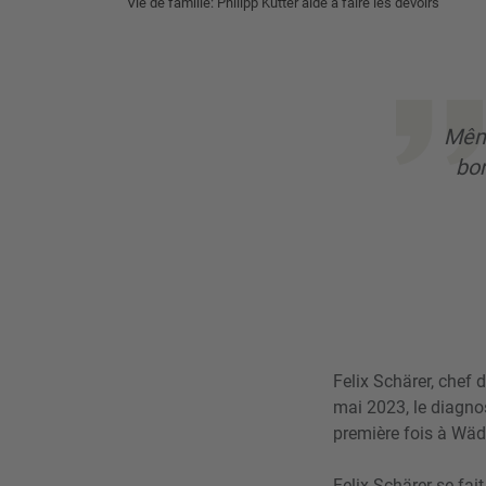
Vie de famille: Philipp Kutter aide à faire les devoirs
Même
bo
Felix Schärer, chef 
mai 2023, le diagnos
première fois à Wäde
Felix Schärer se fait