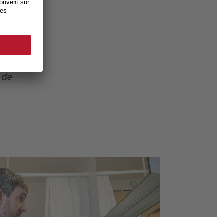
aient
e?
soin?
ns un
 de