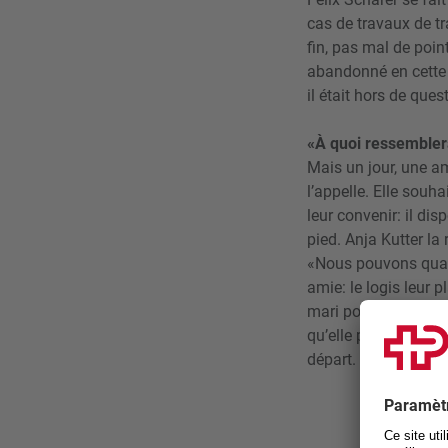
cas de travaux de tra
fin, pas mal de poin
abandonné en cette 
il était hors de que
«À quoi ressembler
Mais un jour, une a
l’appelle. Elle sou
leur convenir: il dis
pied. Anja Kutter la
«Nous pouvons quand 
amie: le logis leur 
mari pourrait même 
qu’elle porte à son 
départ.