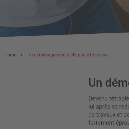
Breadcrumb
Vous êtes ici:
Home
Un déménagement dicté par le bon sens
Un démé
Devenu tétraplé
lui après sa réé
de travaux et d
fortement épro