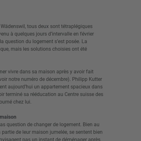
 Wädenswil, tous deux sont tétraplégiques
enu à quelques jours d’intervalle en février
 la question du logement s’est posée. La
ique, mais les solutions choisies ont été
ner vivre dans sa maison après y avoir fait
(voir notre numéro de décembre). Philipp Kutter
ouent aujourd’hui un appartement spacieux dans
 terminé sa rééducation au Centre suisse des
tourné chez lui.
a maison
is pas question de changer de logement. Bien au
a partie de leur maison jumelée, se sentent bien
n’envisagent pas un instant de déménager après