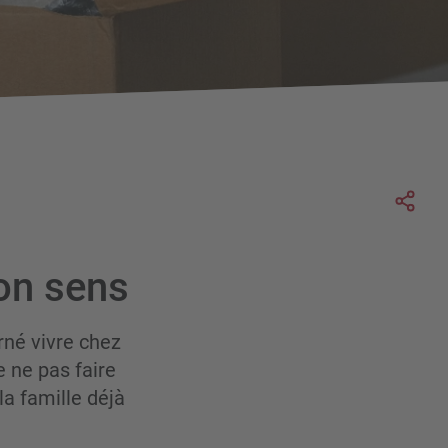
Soc
on sens
rné vivre chez
e ne pas faire
a famille déjà