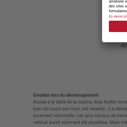
d’in
s
Comm
Peut
ap
Émotion lors du déménagement
Assise à la table de la cuisine, Anja Kutter raco
bien sûr aussi son mari, ont ressenti. «Le dém
purement rationnelle. Les gros travaux de tra
vertical aurait sûrement été possibles. Mais mê