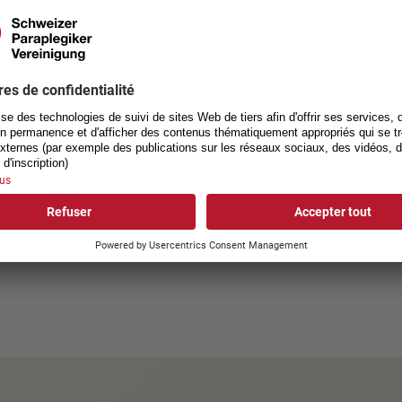
Il s'agit d'une comédie lumin
met en scène avec justesse e
cinéma: des personnes en situ
leur désir de liberté, et leur h
Le film sortira le 30 avril da
Bande-annonce
Mélanie, Benjamin et Lucas