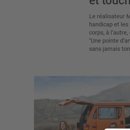
et touc
Le réalisateur 
handicap et les 
corps, à l’autr
"Une pointe d’am
sans jamais tom