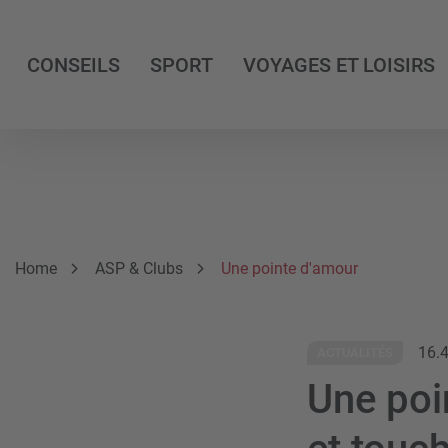
CONSEILS
SPORT
VOYAGES ET LOISIRS
Breadcrumb
Vous êtes ici:
Home
ASP & Clubs
Une pointe d'amour
16.
ACTUALITÉS
Une poi