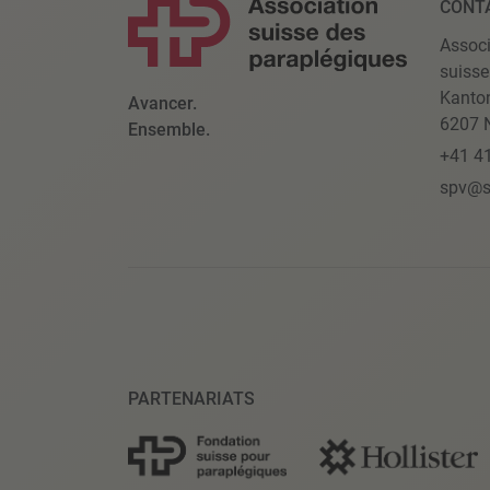
CONT
Associ
suisse
Kanto
Avancer.
6207 N
Ensemble.
+41 4
spv@s
PARTENARIATS