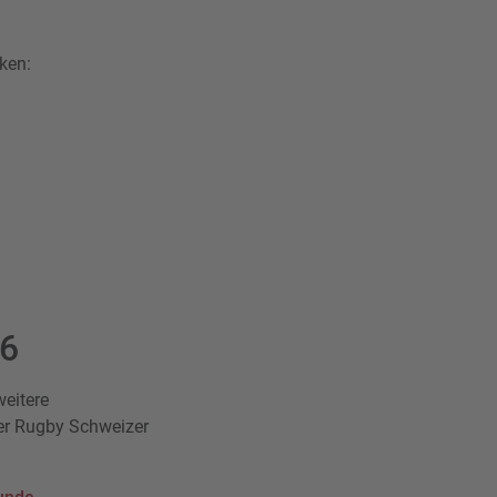
ken:
26
weitere
er Rugby Schweizer