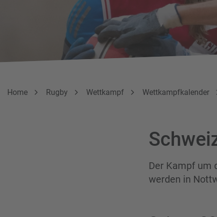
Breadcrumbnavigation
Sie befinden sich hier:
Home
Rugby
Wettkampf
Wettkampfkalender
Schweiz
Der Kampf um di
werden in Nottwi