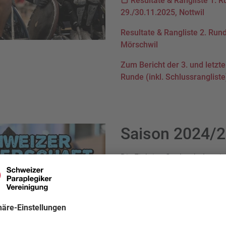
Resultate & Rangliste 1. 
29./30.11.2025, Nottwil
Resultate & Rangliste 2. Run
Mörschwil
Zum Bericht der 3. und letzt
Runde (inkl. Schlussrangliste
Saison 2024/
Die Fighting Snakes holen sic
Sie können sich in allen Spit
gegen die Züricher Blue-Whit
Zum Bericht der 3. und ents
Meisterschafts-Runde