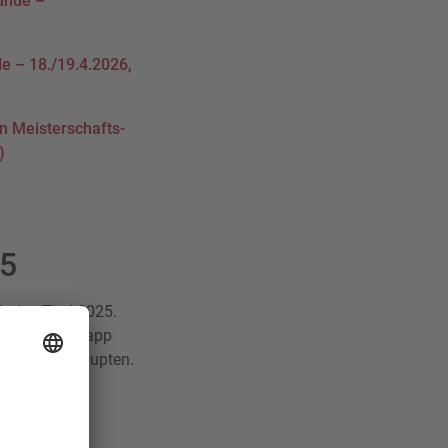
Runde –
de – 18./19.4.2026,
en Meisterschafts-
)
25
h den Titel 2025.
zenspielen knapp
e Eagles behaupten.
cheideneden