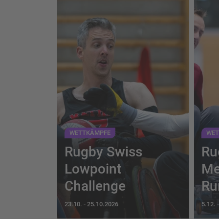
WETTKÄMPFE
WET
Rugby Swiss
Ru
Lowpoint
Me
Challenge
Ru
23.10.
-
25.10.2026
5.12.