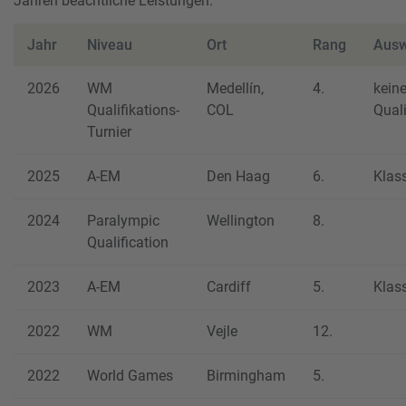
Jahren beachtliche Leistungen.
Jahr
Niveau
Ort
Rang
Ausw
2026
WM
Medellín,
4.
kein
Qualifikations-
COL
Quali
Turnier
2025
A-EM
Den Haag
6.
Klas
2024
Paralympic
Wellington
8.
Qualification
2023
A-EM
Cardiff
5.
Klas
2022
WM
Vejle
12.
2022
World Games
Birmingham
5.