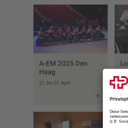
A-EM 2025 Den
Lo
Haag
25.
21. bis 27. April