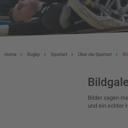
Breadcrumbnavigation
Sie befinden sich hier:
Home
Rugby
Sportart
Über die Sportart
Bi
Bildgale
Bilder sagen me
und ein echter 