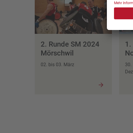
2. Runde SM 2024
1.
Mörschwil
No
02. bis 03. März
30.
Dez