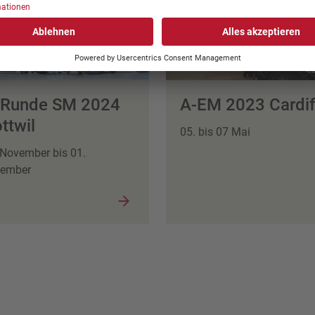
 Runde SM 2024
A-EM 2023 Cardi
ttwil
05. bis 07 Mai
 November bis 01.
ember