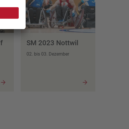
ff
SM 2023 Nottwil
02. bis 03. Dezember