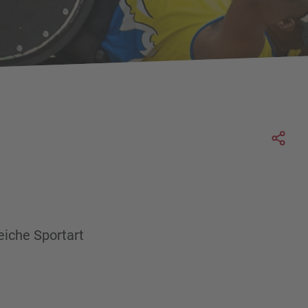
Soc
eiche Sportart