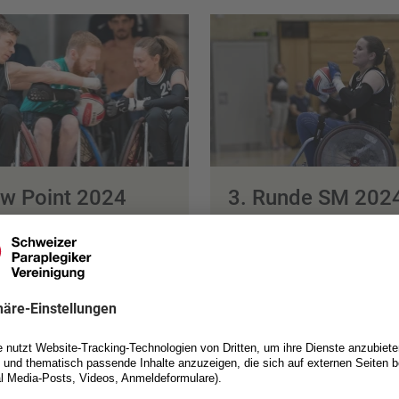
w Point 2024
3. Runde SM 202
Birch
 bis 27. Oktober
29. bis 30. Juni