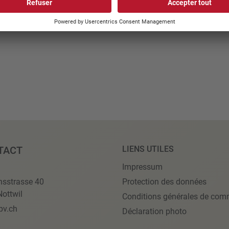
TACT
LIENS UTILES
Impressum
nsstrasse 40
Protection des données
ottwil
Conditions générales de com
pv.ch
Déclaration photo