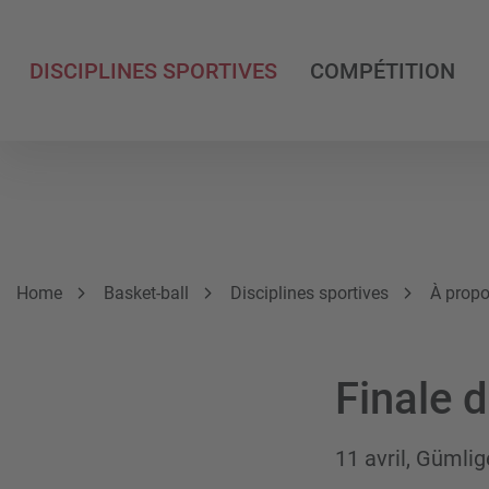
DISCIPLINES SPORTIVES
COMPÉTITION
Breadcrumb
Vous êtes ici:
Home
Basket-ball
Disciplines sportives
À propo
Finale 
11 avril, Gümlig