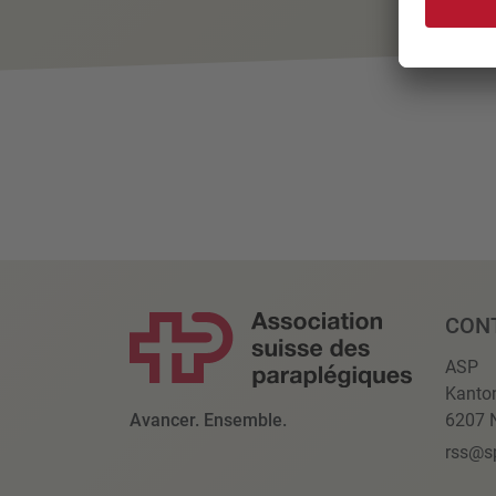
CON
ASP
Kanto
Avancer. Ensemble.
6207 N
rss@s