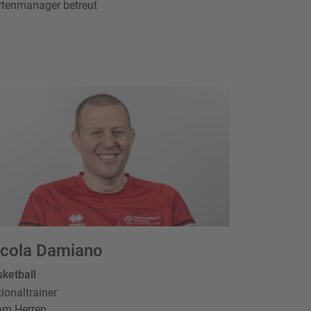
artenmanager betreut
icola Damiano
ketball
ionaltrainer
am Herren