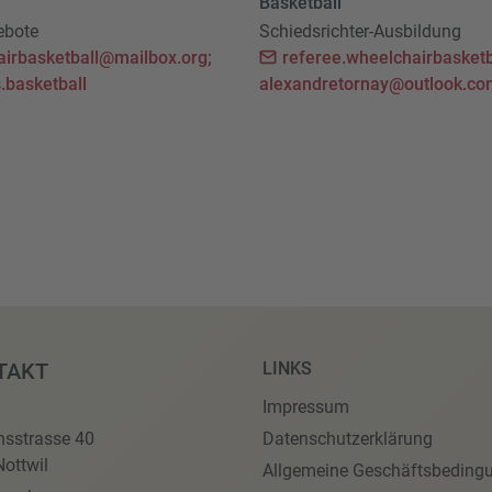
Basketball
ebote
Schiedsrichter-Ausbildung
airbasketball@mailbox.org;
referee.wheelchairbasketb
.basketball
alexandretornay@outlook.co
TAKT
LINKS
Impressum
nsstrasse 40
Datenschutzerklärung
ottwil
Allgemeine Geschäftsbeding