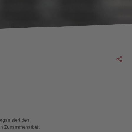
Soc
organisiert den
t in Zusammenarbeit