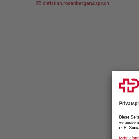
christian.rosenberger@spv.ch