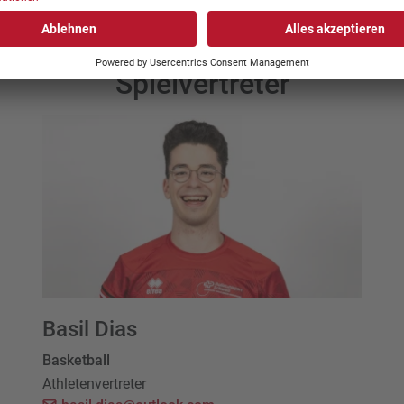
Spielvertreter
Basil Dias
Basketball
Athletenvertreter