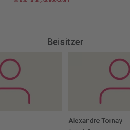
basil.dias@outlook.com
Beisitzer
Alexandre Tornay