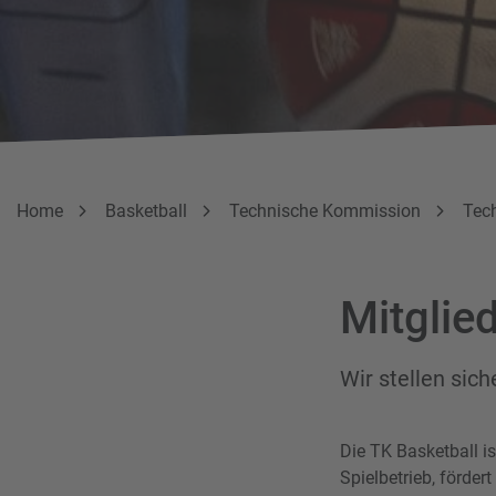
Breadcrumbnavigation
Sie befinden sich hier:
Home
Basketball
Technische Kommission
Tec
Mitglie
Wir stellen sich
Die TK Basketball 
Spielbetrieb, förde