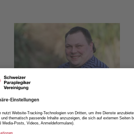
Claude Siegenthaler
Basketball
Spielbetrieb und Homologation
claude.siegenthaler@hotmail.ch