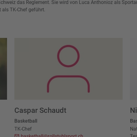
Schweiz das Reglement. Sie wird von Luca Anthonioz als Sport
 als TK-Chef geführt.
Caspar Schaudt
N
Basketball
Bas
TK-Chef
Nat
basketball@rollstuhlsport.ch
Te