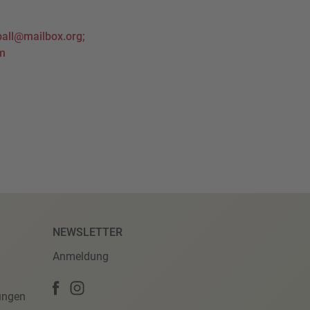
all@mailbox.org;
m
NEWSLETTER
Anmeldung
ungen