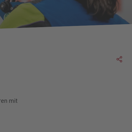
Soc
ren mit