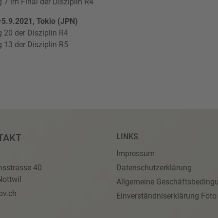
 7 im Final der Disziplin R4
–5.9.2021, Tokio (JPN)
g 20 der Disziplin R4
g 13 der Disziplin R5
TAKT
LINKS
Impressum
nsstrasse 40
Datenschutzerklärung
ottwil
Allgemeine Geschäftsbeding
pv.ch
Einverständniserklärung Foto