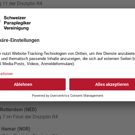
g 11 der Disziplin R4
g 28 der Disziplin R5
 25 der Disziplin R9
.2024, Granada (ESP)
 der Disziplin PT1
, Granada (ESP)
 10 der Disziplin R4
 22 der Disziplin R5
 26 der Disziplin R9
 Lima (PER)
 6 im Final der Disziplin R5
 8 im Final der Disziplin R4
 Rotterdam (NED)
g 7 im Final der Disziplin R4
, Hamar (NOR)