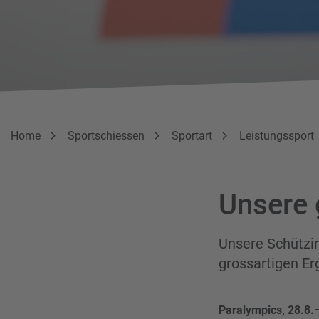
Breadcrumbnavigation
Sie befinden sich hier:
Home
Sportschiessen
Sportart
Leistungssport
Unsere 
Unsere Schützi
grossartigen E
Paralympics, 28.8.