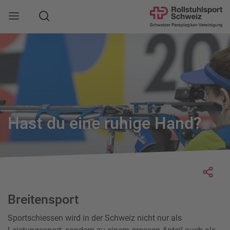
Suche
Mobile Navigation öffnen
Hast du eine ruhige Hand?
Socia
Breitensport
Sportschiessen wird in der Schweiz nicht nur als