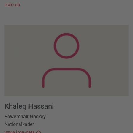
rczo.ch
Khaleq Hassani
Powerchair Hockey
Nationalkader
www.iron-cats.ch