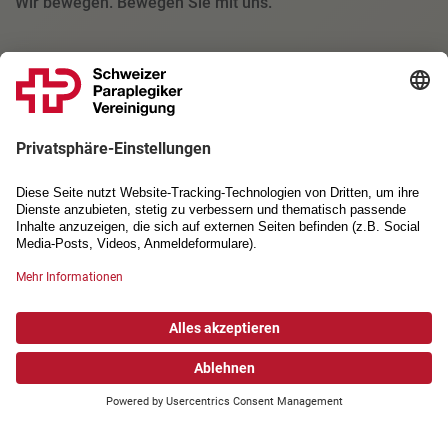
Wir bewegen. Bewegen Sie mit uns.
KONTAKT
SPV
Kantonsstrasse 40
6207 Nottwil
rss@spv.ch
LINKS
Impressum
Datenschutzerklärung
Allgemeine Geschäftsbedingungen
Einverständniserklärung Foto