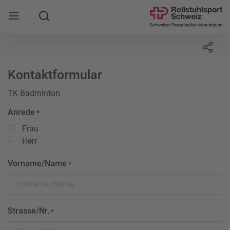
Suche
Mobile Navigation öffnen
Socia
Kontaktformular
TK Badminton
Anrede
*
Frau
Herr
Vorname/Name
*
Strasse/Nr.
*