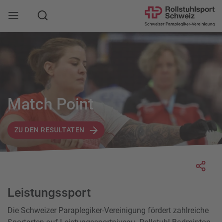
Suche
Mobile Navigation öffnen
Match Point
ZU DEN RESULTATEN
Socia
Leistungssport
Die Schweizer Paraplegiker-Vereinigung fördert zahlreiche