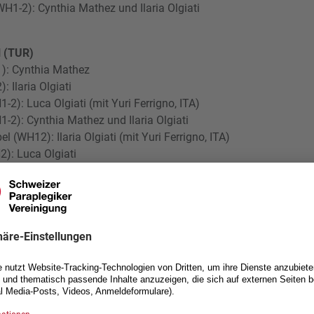
H1-2): Cynthia Mathez und Ilaria Olgiati
l (TUR)
1): Cynthia Mathez
: Ilaria Olgiati
2): Luca Olgiati (mit Yuri Ferrigno, ITA)
-2): Cynthia Mathez und Ilaria Olgiati
 (WH12): Ilaria Olgiati (mit Yuri Ferrigno, ITA)
2): Luca Olgiati
WH2): Marc Elmer
aris (FRA)
2): Ilaria Olgiati
 (WH1-2): Cynthia Mathez und Ilaria Olgiati
(WH1): Cynthia Mathez
WH2): Luca Olgiati