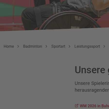
Breadcrumbnavigation
Sie befinden sich hier:
Home
Badminton
Sportart
Leistungssport
Unsere 
Unsere Spieleri
herausragenden
WM 2026 in Bahr