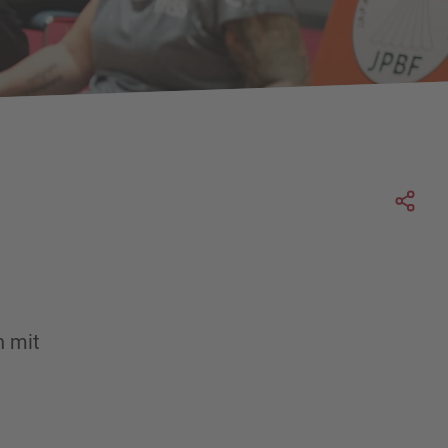
Soc
n mit