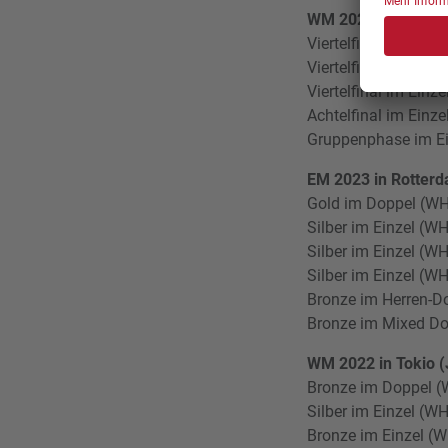
WM 2024 in Pattay
Viertelfinal im Dopp
Viertelfinal im Ein
Viertelfinal im Einze
Achtelfinal im Einze
Gruppenphase im Ei
EM 2023 in Rotter
Gold im Doppel (WH1
Silber im Einzel (W
Silber im Einzel (WH2
Silber im Einzel (WH
Bronze im Herren-Do
Bronze im Mixed Do
WM 2022 in Tokio 
Bronze im Doppel (W
Silber im Einzel (W
Bronze im Einzel (WH