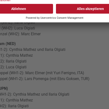
a (THA)
el (WH1-2): Cynthia Mathez und Ilaria Olgiati
zel (WH1): Cynthia Mathez
l (WH2): Ilaria Olgiati
l (WH2): Luca Olgiati
nzel (WH2): Marc Elmer
dam (NED)
-2): Cynthia Mathez und Ilaria Olgiati
H1): Cynthia Mathez
): Ilaria Olgiati
2): Luca Olgiati
ppel (WH1-2): Marc Elmer (mit Yuri Ferrigno, ITA)
ppel (WH1-2): Lars Porrenga (mit Ebru Goksen, TUR)
(JPN)
H1-2): Cynthia Mathez und Ilaria Olgiati
H1): Cynthia Mathez
2): Ilaria Olgiati