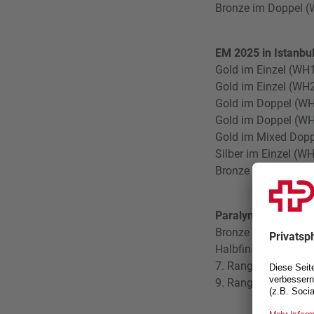
Bronze im Doppel (W
EM 2025 in Istanbu
Gold im Einzel (WH
Gold im Einzel (WH2)
Gold im Doppel (WH1-
Gold im Doppel (WH1
Gold im Mixed Doppel
Silber im Einzel (WH
Bronze im Einzel (
Paralympics 2024 P
Bronze im Einzel (WH
Halbfinal im Doppel
7. Rang im Einzel 
9. Rang im Einzel (