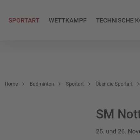
SPORTART
WETTKAMPF
TECHNISCHE 
Breadcrumbnavigation
Sie befinden sich hier:
Home
Badminton
Sportart
Über die Sportart
SM Nott
25. und 26. No