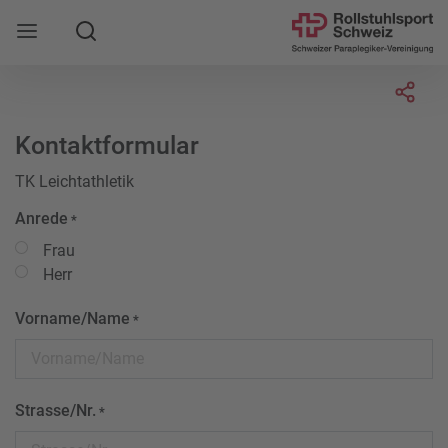
Suche
Mobile Navigation öffnen
Socia
Kontaktformular
TK Leichtathletik
Anrede
*
Frau
Herr
Vorname/Name
*
Strasse/Nr.
*