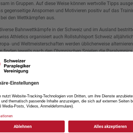
sam in Gruppen. Auf diese Weise können wertvolle Tipps ausge
s gegenseitige Anspornen und Motivieren positiv auf das Train
bei den Wettkämpfen aus.
diverse Bahnwettkämpfe in der Schweiz und im Ausland bestritt
ss Athletics organisiert auch Rollstuhlsport Schweiz alljährlic
ropa- und Weltmeisterschaften werden üblicherweise alternieren
 finden jeweils nach den Olympischen Spielen die Paralympics 
Wettkämpfe zu den absoluten Highlights gehören.
stuhl-Leichtathletik
, 400 m, 800 m, 1500 m, 5000 m
m), Halbmarathon (21 km), Marathon (42.195 km)
 Diskus, Speer, Keulenwerfen