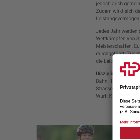
jedoch auch gemein
Zudem wirkt sich da
Leistungsvermögen 
Jedes Jahr werden 
Wettkämpfen von Swi
Meisterschaften. Eu
durchgeführt. Zudem
die Leichtathletik-
Disziplinen der Roll
Bahn: 100 m, 200 m
Strasse: 10K (10 k
Wurf: Kugelstossen,