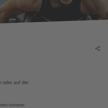
Soc
n oder auf der
leten trainieren