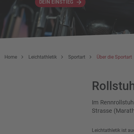
DEIN EINSTIEG
Breadcrumbnavigation
Sie befinden sich hier:
Home
Leichtathletik
Sportart
Über die Sportart
Rollstuh
Im Rennrollstuh
Strasse (Marath
Leichtathletik ist a