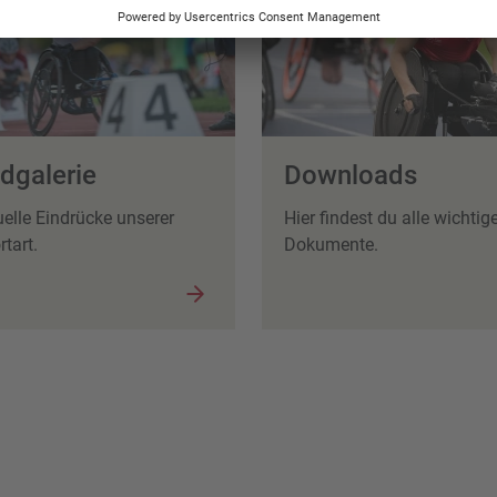
ldgalerie
Downloads
uelle Eindrücke unserer
Hier findest du alle wichtig
tart.
Dokumente.