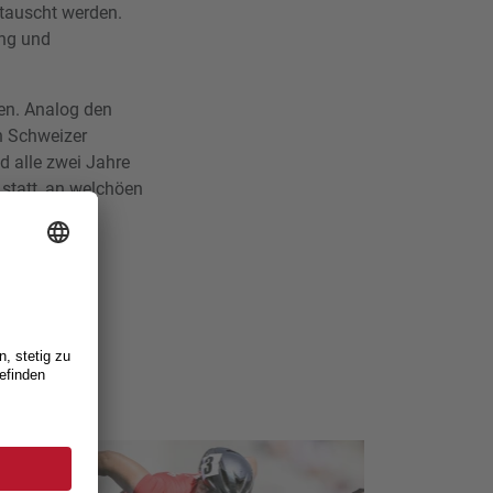
tauscht werden.
ing und
en. Analog den
h Schweizer
d alle zwei Jahre
statt, an welchöen