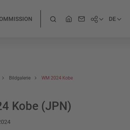
Folgen Sie
Suche
DE
KOMMISSION
Bildgalerie
WM 2024 Kobe
4 Kobe (JPN)
 2024