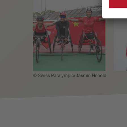
© Swiss Paralympic/Jasmin Honold