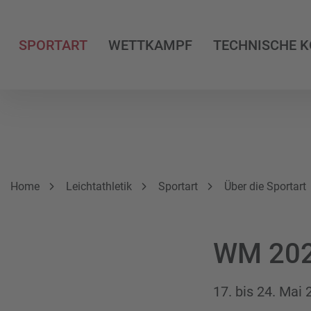
SPORTART
WETTKAMPF
TECHNISCHE 
Breadcrumbnavigation
Sie befinden sich hier:
Home
Leichtathletik
Sportart
Über die Sportart
WM 202
17. bis 24. Mai