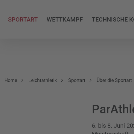
SPORTART
WETTKAMPF
TECHNISCHE 
Breadcrumbnavigation
Sie befinden sich hier:
Home
Leichtathletik
Sportart
Über die Sportart
ParAthl
6. bis 8. Juni 2