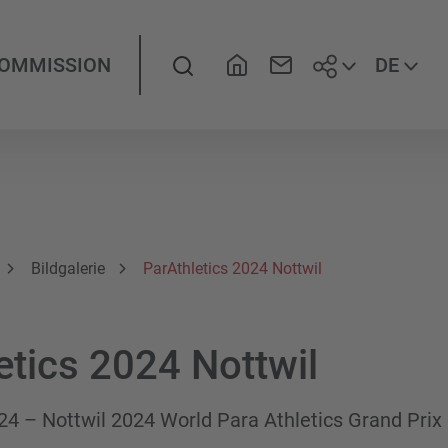
Folgen Sie
Suche
DE
KOMMISSION
Bildgalerie
ParAthletics 2024 Nottwil
etics 2024 Nottwil
024 – Nottwil 2024 World Para Athletics Grand Prix