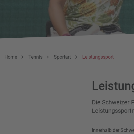
Breadcrumbnavigation
Sie befinden sich hier:
Home
Tennis
Sportart
Leistungssport
Leistun
Die Schweizer P
Leistungssportn
Innerhalb der Schwe