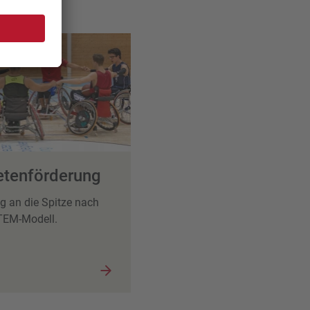
etenförderung
g an die Spitze nach
TEM-Modell.