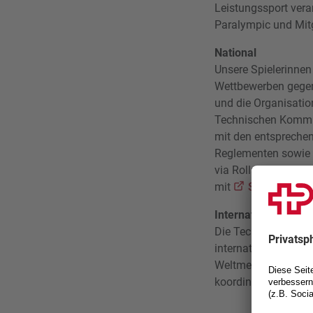
Leistungssport veran
Paralympic und Mitg
National
Unsere Spielerinnen
Wettbewerben gegene
und die Organisati
Technischen Kommiss
mit den entspreche
Reglementen sowie d
via Rollstuhlsport 
mit
Swiss Tenni
International
Die Technische Komm
internationalen Tur
Weltmeisterschafte
koordiniert.