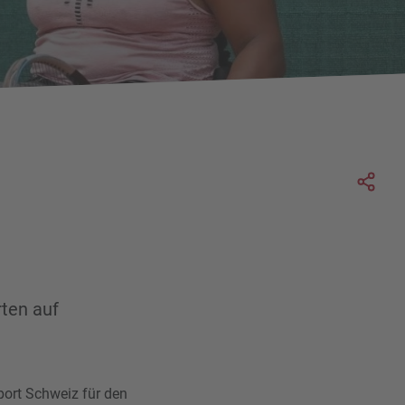
Soc
rten auf
port Schweiz für den