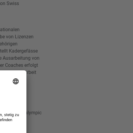
 von Swiss
nationalen
abe von Lizenzen
ehörigen
tellt Kadergefässe
e Ausarbeitung von
er Coaches erfolgt
 Zusammenarbeit
nd Spieler an
 und
ch Swiss Paralympic