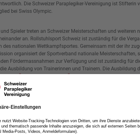
twortlich. Die Schweizer Paraplegiker-Vereinigung ist Stifterin
lied bei Swiss Olympic.
 und Spieler treten an Schweizer Meisterschaften und weiteren 
inander an. Rollstuhlsport Schweiz ist zuständig für die Verg
on des nationalen Wettkampfsportes. Gemeinsam mit der ihr zug
ion organisiert der Sportverband nationale Meisterschaften, s
nden Fördermassnahmen zur Verfügung und ist zuständig für di
ie Ausbildung von Trainerinnen und Trainern. Die Ausbildung d
Schweiz,
Jugend+Spor
t, der
Trainerbildung Schweiz
und in
s
.
ission organisiert die Teilnahme unserer Kader-Spielerinnen u
nieren. Zudem vertritt das Tennis-Kader die Schweiz bei Europa-
n sowie an den Paralympics. Diese Titelwettkämpfe werden dur