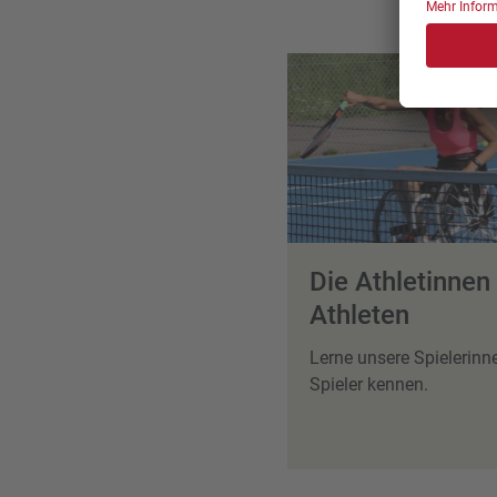
Die Athletinnen
Athleten
Lerne unsere Spielerinn
Spieler kennen.