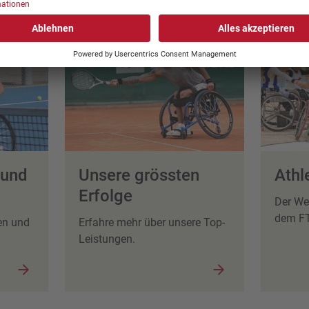
 und
Unsere grössten
Athl
Erfolge
Der We
dem F
en und
Erfahre mehr über unsere Top-
Leistungen.