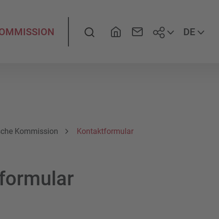
Folgen Sie
Suche
DE
KOMMISSION
sche Kommission
Kontaktformular
formular