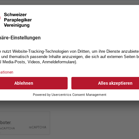
ere ich die
AGB
*