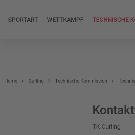
SPORTART
WETTKAMPF
TECHNISCHE 
Breadcrumbnavigation
Sie befinden sich hier:
Home
Curling
Technische Kommission
Techni
Kontakt
TK Curling