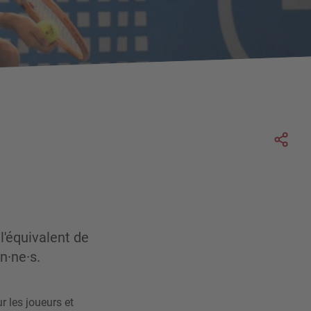
Soc
l'équivalent de
n·ne·s.
r les joueurs et