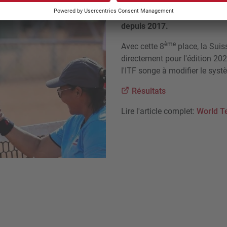
Emmenée par Nalani Buob et 
la World Team Cup à la 8ème p
depuis 2017.
ème
Avec cette 8
place, la Suiss
directement pour l'édition 202
l'ITF songe à modifier le syst
Résultats
Lire l'article complet:
World T