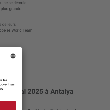
uipe se déroule
 plus grande
e de leurs
 (appelés World Team
TC Final 2025 à Antalya