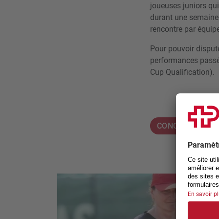
joueuses juniors qu
durant une semaine 
rencontre par équipe
Pour pouvoir dispute
performances passées
Cup Qualification).
CONCEPTS DE S