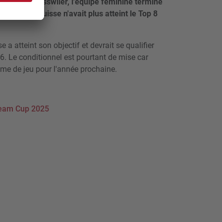
Angela Grosswiler, l'équipe féminine termine
lace. La Suisse n'avait plus atteint le Top 8
e a atteint son objectif et devrait se qualifier
6. Le conditionnel est pourtant de mise car
ème de jeu pour l'année prochaine.
eam Cup 2025