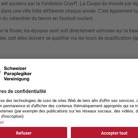
i est soutenu par la fondation Cruyff. La Coupe du monde par éq
dans une ville hôte différente chaque année. C'est également la
 du calendrier du tennis en fauteuil roulant.
r la finale, les équipes sont soit directement admises sur la bas
, soit elles doivent se qualifier via les tours de qualification
ÉLECTION WTC
Rétrospective: W
(TUR)