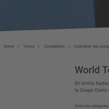
Breadcrumb
Vous êtes ici:
Home
Tennis
Compétition
Calendrier des comp
World 
En tennis faute
la Coupe Davis e
Outre les catégories