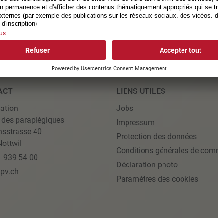
ACT
LIENS UTILES
ation
Jobs
 des paraplégiques
Impressum
nsstrasse 40
Protection des données
ottwil
Conditions générales de com
1 939 54 00
Déclaration photo
pv.ch
Paramètres des cookies