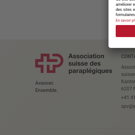
CONT
Associ
suisse
Kanto
Avancer.
6207 N
Ensemble.
+41 4
spv@s