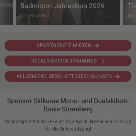
Badminton Jahreskurs 2026
Ti
7.1.
-
23.12.2026
8.1.
SPORTGERÄTE MIETEN
REGELMÄSSIGE TRAININGS
ALLGEMEINE GESCHÄFTSBEDINGUNGEN
Sponsor Skikurse Mono- und Dualskibob-
Basis Sörenberg
Schneesport bei der SPV ist Teamwork. Herzlichen Dank an
für die Unterstützung!