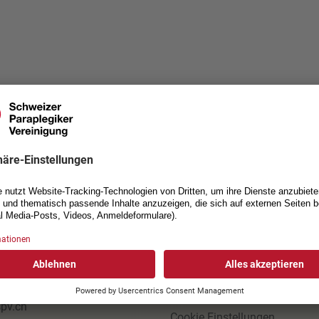
AKT
NÜTZLICHE LINKS
izer
Jobs
egiker-Vereinigung
Impressum
nsstrasse 40
Datenschutzerklärung
ottwil
Allgemeine Geschäftsbeding
1 939 54 00
Einverständniserklärung Foto
pv.ch
Cookie Einstellungen