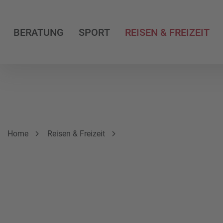
BERATUNG
SPORT
REISEN & FREIZEIT
Breadcrumbnavigation
Sie befinden sich hier:
Home
Reisen & Freizeit