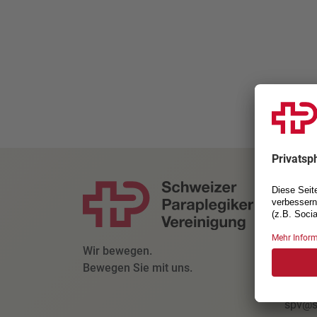
KONT
Schwe
Parapl
Kanto
Wir bewegen.
6207 N
Bewegen Sie mit uns.
+41 4
spv@s